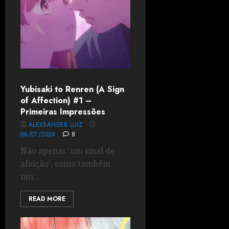
Yubisaki to Renren (A Sign
of Affection) #1 –
Primeiras Impressões
ALEXSANDER LUIZ
06/01/2024
8
Não apenas 'um sinal de
afeição', como também
um...
READ MORE