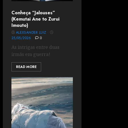
Conheça “Jalouses”
(Kemutai Ane to Zurui
Imouto)
ALEXSANDER LUIZ
25/05/2026
0
As intrigas entre duas
irmãs em guerra!
READ MORE