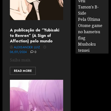
Veil
Tamon's B-
Side
Pela Última
Otome game
A publicação de “Yubisaki
no hametsu
to Renren” (A Sign of
flag
Affection) pelo mundo
Mushoku
ALEXSANDER LUIZ
tensei
06/01/2024
0
Saiba mais.
READ MORE