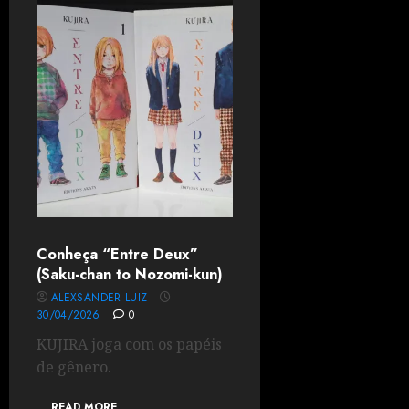
Conheça “Entre Deux”
(Saku-chan to Nozomi-kun)
ALEXSANDER LUIZ
30/04/2026
0
KUJIRA joga com os papéis
de gênero.
READ MORE