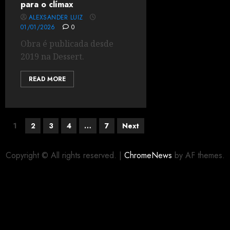
para o clímax
ALEXSANDER LUIZ
01/01/2026
0
Obra é publicada desde
2019 na Dessert.
READ MORE
1
2
3
4
…
7
Next
Copyright © All rights reserved.
|
ChromeNews
by AF themes.