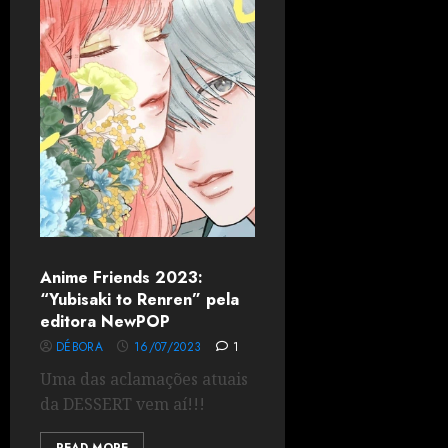
Anime Friends 2023:
“Yubisaki to Renren” pela
editora NewPOP
DÉBORA
16/07/2023
1
Uma das aclamações atuais
da DESSERT vem aí!!!