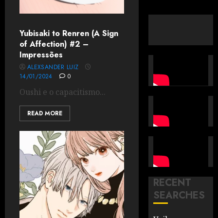
Yubisaki to Renren (A Sign
of Affection) #2 –
Impressões
ALEXSANDER LUIZ
14/01/2024
0
Oushi e o capacitismo...
READ MORE
RECENT
SEARCHES