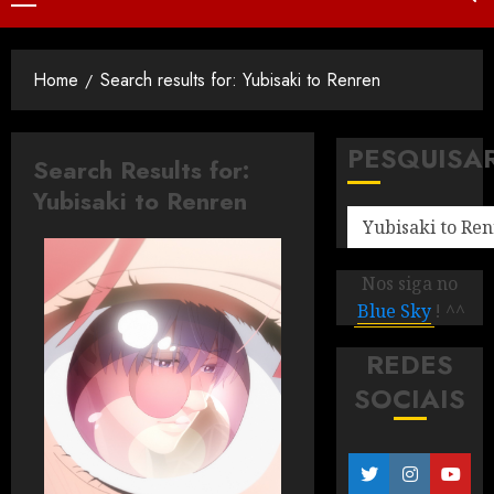
Home
Search results for: Yubisaki to Renren
PESQUISA
Search Results for:
Yubisaki to Renren
Nos siga no
Blue Sky
! ^^
REDES
SOCIAIS