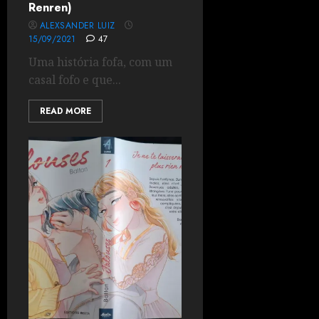
Renren)
ALEXSANDER LUIZ
15/09/2021
47
Uma história fofa, com um
casal fofo e que...
READ MORE