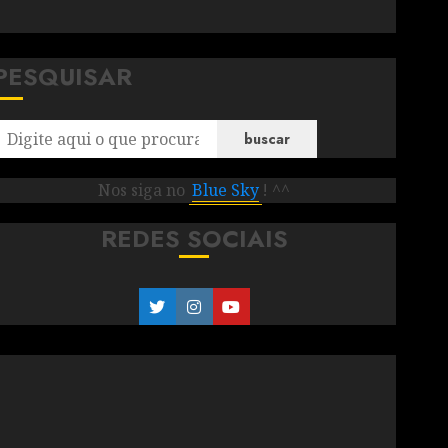
PESQUISAR
buscar
Nos siga no
Blue Sky
! ^^
REDES SOCIAIS