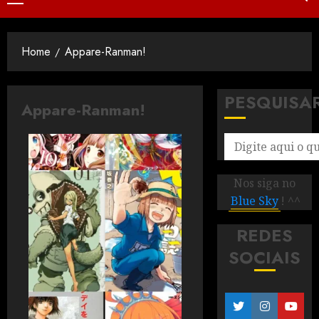
Home
Appare-Ranman!
PESQUISA
Appare-Ranman!
Nos siga no
Blue Sky
! ^^
REDES
SOCIAIS