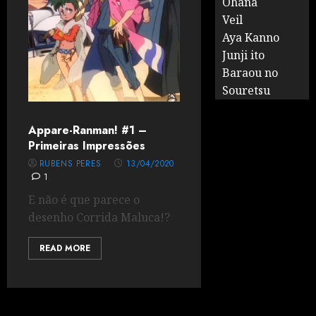
Ohana
Veil
Aya Kanno
Junji ito
Baraou no
Souretsu
Appare-Ranman! #1 –
Primeiras Impressões
RUBENS PERES
13/04/2020
1
E não é que parece o
desenho Corrida Maluca!?
READ MORE