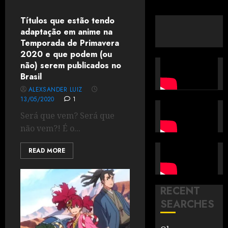
Títulos que estão tendo
adaptação em anime na
Temporada de Primavera
2020 e que podem (ou
não) serem publicados no
Brasil
ALEXSANDER LUIZ
13/05/2020
1
Será que vem? Será que
não vem?! É o...
READ MORE
RECENT
SEARCHES