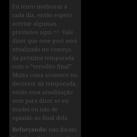
Eu tento melhorar a
cada dia, então espero
acertar algumas
previsões aqui ^^. Vale
dizer que esse post será
atualizado no começo
da próxima temporada
com o “veredito final”.
Muita coisa acontece no
decorrer da temporada,
então essa atualização
vem para dizer se eu
mudei ou não de
opinião ao final dela.
Reforçando:
não foram