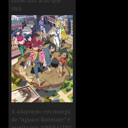
Então não acho que
virá.
A adaptação em mangá
de “Appare-Ranman!” é
escrita por APPERACING