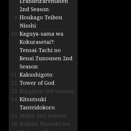
Erandeiraremasen
2nd Season
;
Houkago Teibou
Nisshi
;
Kaguya-sama wa
Kokurasetai?:
Tensai-Tachi no
Renai Zunousen 2nd
Season
;
Kakushigoto
;
Tower of God
;
Kingdom 3rd Season;
Kitsutsuki
Tanteidokoro
;
Major 2nd Season;
Nakitai Watashi wa