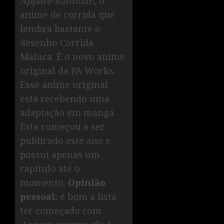
Appare-Ranman!
, o
anime de corrida que
lembra bastante o
desenho Corrida
Maluca. É o novo anime
original da PA Works.
Esse anime original
está recebendo uma
adaptação em mangá.
Esta começou a ser
publicado este ano e
possui apenas um
capítulo até o
momento.
Opinião
pessoal:
é bom a lista
ter começado com