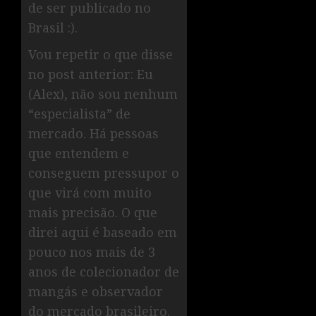
de ser publicado no
Brasil :).
Vou repetir o que disse
no post anterior: Eu
(Alex), não sou nenhum
“especialista” de
mercado. Há pessoas
que entendem e
conseguem pressupor o
que virá com muito
mais precisão. O que
direi aqui é baseado em
pouco nos mais de 3
anos de colecionador de
mangás e observador
do mercado brasileiro.