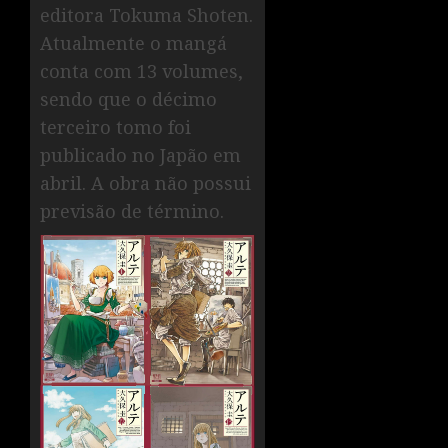
editora Tokuma Shoten.
Atualmente o mangá
conta com 13 volumes,
sendo que o décimo
terceiro tomo foi
publicado no Japão em
abril. A obra não possui
previsão de término.