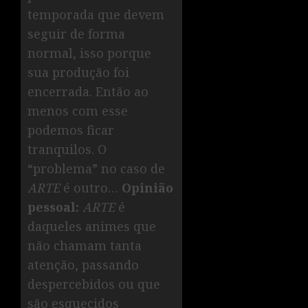
temporada que devem
seguir de forma
normal, isso porque
sua produção foi
encerrada. Então ao
menos com esse
podemos ficar
tranquilos. O
“problema” no caso de
ARTE
é outro…
Opinião
pessoal:
ARTE
é
daqueles animes que
não chamam tanta
atenção, passando
despercebidos ou que
são esquecidos