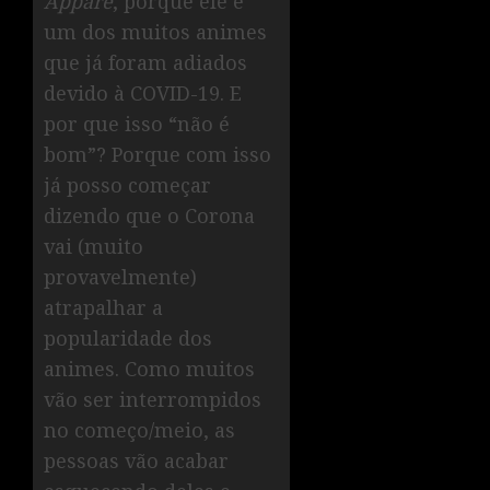
Appare
, porque ele é
um dos muitos animes
que já foram adiados
devido à COVID-19. E
por que isso “não é
bom”? Porque com isso
já posso começar
dizendo que o Corona
vai (muito
provavelmente)
atrapalhar a
popularidade dos
animes. Como muitos
vão ser interrompidos
no começo/meio, as
pessoas vão acabar