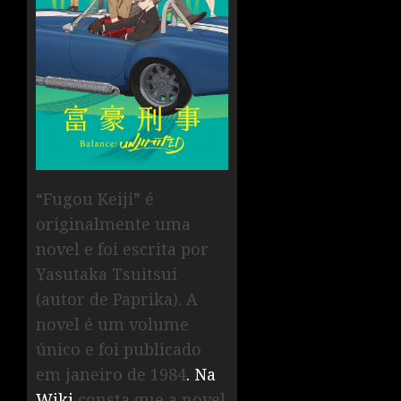
“Fugou Keiji” é
originalmente uma
novel e foi escrita por
Yasutaka Tsuitsui
(autor de Paprika). A
novel é um volume
único e foi publicado
em janeiro de 1984
. Na
Wiki
consta que a novel