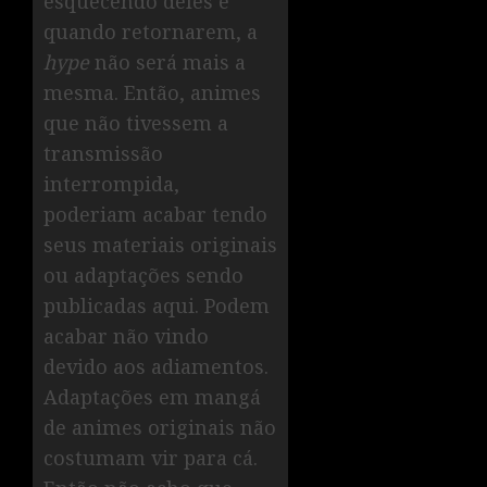
esquecendo deles e
quando retornarem, a
hype
não será mais a
mesma. Então, animes
que não tivessem a
transmissão
interrompida,
poderiam acabar tendo
seus materiais originais
ou adaptações sendo
publicadas aqui. Podem
acabar não vindo
devido aos adiamentos.
Adaptações em mangá
de animes originais não
costumam vir para cá.