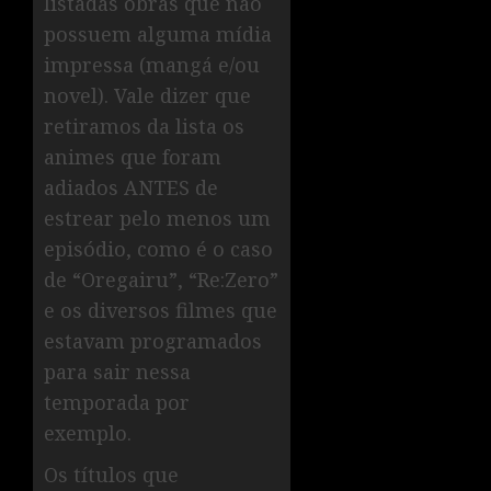
listadas obras que não
possuem alguma mídia
impressa (mangá e/ou
novel). Vale dizer que
retiramos da lista os
animes que foram
adiados ANTES de
estrear pelo menos um
episódio, como é o caso
de “Oregairu”, “Re:Zero”
e os diversos filmes que
estavam programados
para sair nessa
temporada por
exemplo.
Os títulos que