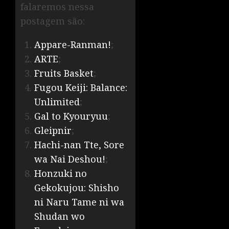
falaremos nessa
postagem são:
Appare-Ranman!
;
ARTE
;
Fruits Basket
;
Fugou Keiji: Balance:
Unlimited
;
Gal to Kyouryuu
;
Gleipnir
;
Hachi-nan Tte, Sore
wa Nai Deshou!
;
Honzuki no
Gekokujou: Shisho
ni Naru Tame ni wa
Shudan wo