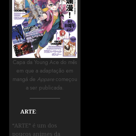
Capa da Young Ace do mês
em que a adaptação em
mangá de
Appare
começou
a ser publicada.
ARTE
:
“ARTE” é um dos
poucos animes da