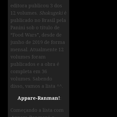
editora publicou 3 dos
12 volumes.
Shokugeki
é
publicado no Brasil pela
Panini sob o título de
“Food Wars”, desde de
junho de 2019 de forma
mensal. Atualmente 12
volumes foram
publicados e a obra é
completa em 36
volumes. Sabendo
disso, vamos a lista ^^.
Appare-Ranman!
:
Começando a lista com