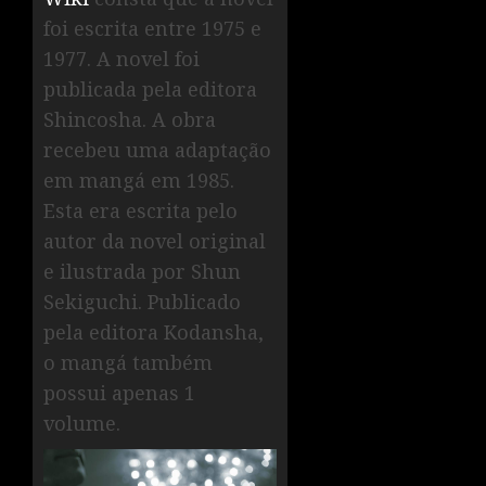
foi escrita entre 1975 e
1977. A novel foi
publicada pela editora
Shincosha. A obra
recebeu uma adaptação
em mangá em 1985.
Esta era escrita pelo
autor da novel original
e ilustrada por Shun
Sekiguchi. Publicado
pela editora Kodansha,
o mangá também
possui apenas 1
volume.