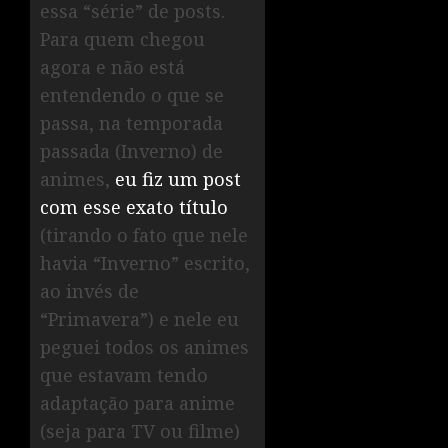
essa “série” de posts.
Para quem chegou
agora e não está
entendendo o que se
passa, na temporada
passada (Inverno) de
animes,
eu fiz um post
com esse exato título
(tirando o fato que nele
havia “Inverno” escrito,
ao invés de
“Primavera”) e nele eu
peguei todos os animes
que estavam tendo
adaptação para anime
(seja para TV ou filme)