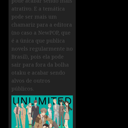
pode acabar sendo mais
atrativo. E a temática
pode ser mais um
chamariz para a editora
(no caso a NewPOP, que
é a única que publica
novels regularmente no
Brasil), pois ela pode
sair para fora da bolha
otaku e acabar sendo
alvos de outros
públicos.