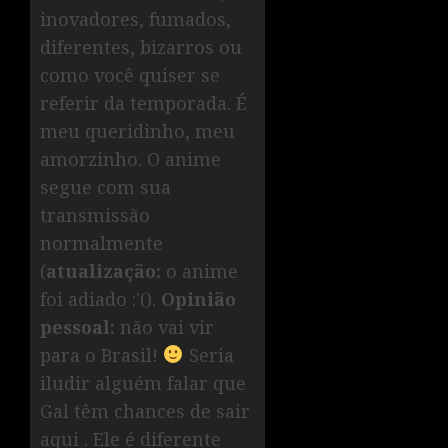
inovadores, fumados,
diferentes, bizarros ou
como você quiser se
referir da temporada. É
meu queridinho, meu
amorzinho. O anime
segue com sua
transmissão
normalmente
(
atualização:
o anime
foi adiado :'().
Opinião
pessoal:
não vai vir
para o Brasil!
Seria
iludir alguém falar que
Gal têm chances de sair
aqui . Ele é diferente