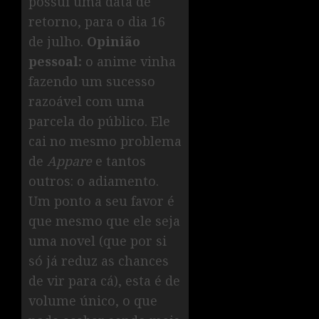
possui uma data de
retorno, para o dia 16
de julho.
Opinião
pessoal:
o anime vinha
fazendo um sucesso
razoável com uma
parcela do público. Ele
cai no mesmo problema
de
Appare
e tantos
outros: o adiamento.
Um ponto a seu favor é
que mesmo que ele seja
uma novel (que por si
só já reduz as chances
de vir para cá), esta é de
volume único, o que