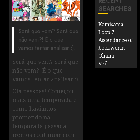
RECENT
SEARCHES
Kamisama
Será que vem? Será que
Loop 7
não vem?! É o que
Ascendance of
vamos tentar analisar :).
bookworm
Ohana
Será que vem? Será que
Veil
não vem?! É o que
vamos tentar analisar :).
Olá pessoas! Começou
mais uma temporada e
como havíamos
prometido na
temporada passada,
iremos continuar com