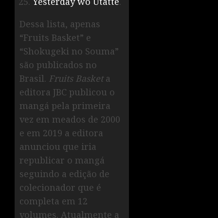
Yesterday wo Utatte
.
Dessa lista, apenas
“Fruits Basket” e
“Shokugeki no Souma”
são publicados no
Brasil.
Fruits
Basket
a
editora JBC publicou o
mangá pela primeira
vez em meados de 2000
e em 2019 a editora
anunciou que iria
republicar o mangá
seguindo a edição de
colecionador que é
completa em 12
volumes. Atualmente a