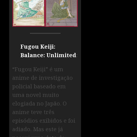
Fugou Keiji:
Balance: Unlimited
:
“Fugou Keiji” é um
anime de investigação
policial baseado em
uma novel muito
elogiada no Japão. O
anime teve três
episódios exibidos e foi
adiado. Mas este já