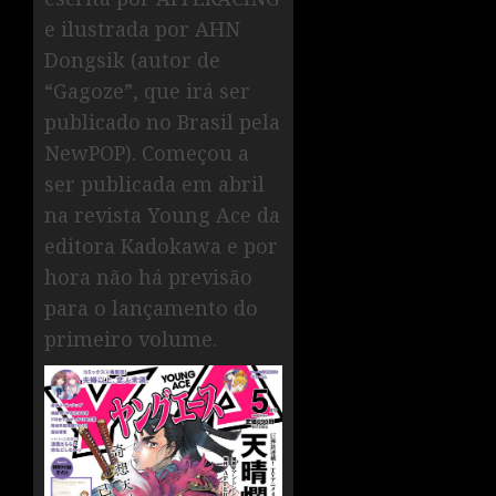
e ilustrada por AHN
Dongsik (autor de
“Gagoze”, que irá ser
publicado no Brasil pela
NewPOP). Começou a
ser publicada em abril
na revista Young Ace da
editora Kadokawa e por
hora não há previsão
para o lançamento do
primeiro volume.