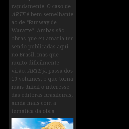
rapidamente. O caso de
ARTE
é bem semelhante
ao de “Runway de
Waratte”. Ambas são
obras que eu amaria ter
sendo publicadas aqui
no Brasil, mas que
muito dificilmente
virão.
ARTE
já passa dos
10 volumes, o que torna
mais difícil o interesse
das editoras brasileiras,
ainda mais com a
temática da obra.