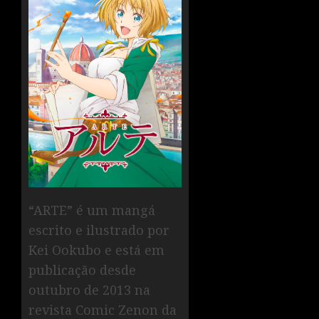
“ARTE” é um mangá
escrito e ilustrado por
Kei Ookubo e está em
publicação desde
outubro de 2013 na
revista Comic Zenon da