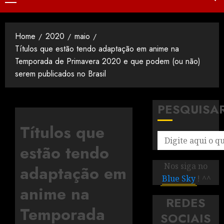
Home
2020
maio
Títulos que estão tendo adaptação em anime na
Temporada de Primavera 2020 e que podem (ou não)
serem publicados no Brasil
PESQUISA
Títulos que
estão tendo
Nos siga no
adaptação em
Blue Sky
! ^^
anime na
REDES
Temporada
SOCIAIS