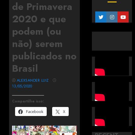
de Primavera
2020 e que
podem (ou
não) serem
publicados no
Brasil
ALEXSANDER LUIZ
13/05/2020
Compartilhe isso:
Facebook
X