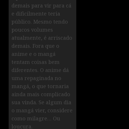
demais para vir para cá
e dificilmente teria
público. Mesmo tendo
poucos volumes
atualmente, é arriscado
demais. Fora que o
anime e o mangá
tentam coisas bem
diferentes. O anime dá
uma repaginada no
mangá, o que tornaria
ainda mais complicado
sua vinda. Se algum dia
o mangá vier, considere
como milagre… Ou
loucura.