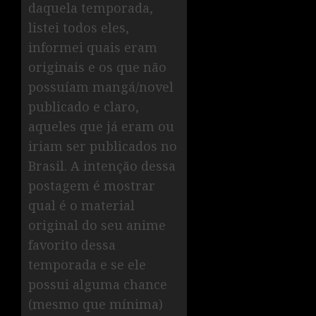
daquela temporada,
listei todos eles,
informei quais eram
originais e os que não
possuíam mangá/novel
publicado e claro,
aqueles que já eram ou
iriam ser publicados no
Brasil. A intenção dessa
postagem é mostrar
qual é o material
original do seu anime
favorito dessa
temporada e se ele
possui alguma chance
(mesmo que mínima)