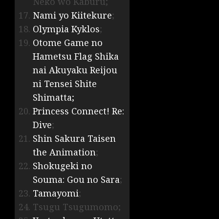
Neko wo Kaburu;
Nami yo Kiitekure
;
Olympia Kyklos
;
Otome Game no
Hametsu Flag Shika
nai Akuyaku Reijou
ni Tensei Shite
Shimatta;
Princess Connect! Re:
Dive
;
Shin Sakura Taisen
the Animation
;
Shokugeki no
Souma: Gou no Sara
;
Tamayomi
;
Tsugu Tsugumomo;