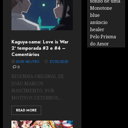
sonho de uma
Monotone
blue
anúncio
healer
Pelo Prisma
Kaguya-sama: Love is War
do Amor
2ª temporada #3 e #4 –
Comentários
GURI NEUTRO
27/05/2020
0
RESENHA ORIGINAL DE
JOÃO MARCOS
NASCIMENTO. POR
MOTIVOS EXTERNOS,...
READ MORE