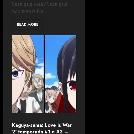
Será que vem? Será que
não vem?! É o...
READ MORE
Kaguya-sama: Love is War
2ª temporada #1 e #2 –