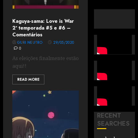
Kaguya-sama: Love is War
2ª temporada #5 e #6 –
Comentários
GURI NEUTRO
29/05/2020
0
As eleições finalmente estão
aqui!!
READ MORE
RECENT
SEARCHES