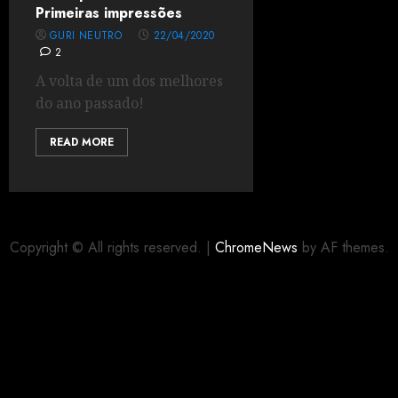
Primeiras impressões
GURI NEUTRO
22/04/2020
2
A volta de um dos melhores
do ano passado!
READ MORE
Copyright © All rights reserved.
|
ChromeNews
by AF themes.