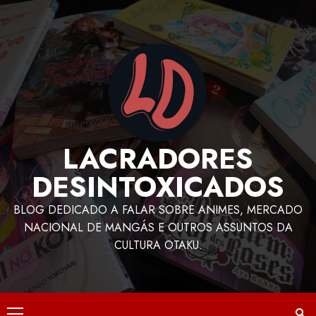
LACRADORES
DESINTOXICADOS
BLOG DEDICADO A FALAR SOBRE ANIMES, MERCADO
NACIONAL DE MANGÁS E OUTROS ASSUNTOS DA
CULTURA OTAKU.