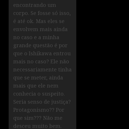
encontrando um
corpo. Se fosse só isso,
é até ok. Mas eles se
envolvem mais ainda
no caso e a minha
grande questão é por
que o Ishikawa entrou
mais no caso? Ele não
necessariamente tinha
que se meter, ainda
mais que ele nem
conhecia o suspeito.
Seria senso de justiça?
Protagonismo?? Por
que sim??? Não me
desceu muito bem.