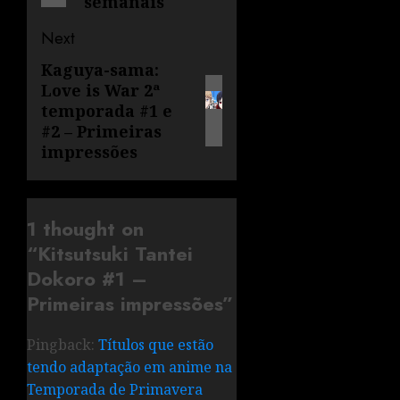
semanais
Next
Kaguya-sama:
Love is War 2ª
temporada #1 e
#2 – Primeiras
impressões
1 thought on
“
Kitsutsuki Tantei
Dokoro #1 –
Primeiras impressões
”
Pingback:
Títulos que estão
tendo adaptação em anime na
Temporada de Primavera