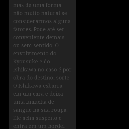
mas de uma forma
não muito natural se
considerarmos alguns
fatores. Pode até ser
conveniente demais
ou sem sentido. O
envolvimento do
Kyousuke e do
Ishikawa no caso é por
obra do destino, sorte.
O Ishikawa esbarra
em um cara e deixa
uma mancha de
sangue na sua roupa.
Ele acha suspeito e
entra em um bordel