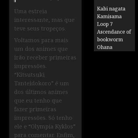
Kabi nagata
Uma estreia
Kamisama
interessante, mas que
Loop 7
teve seus tropeços.
Ascendance of
bookworm
Voltamos para mais
Ohana
um dos animes que
irão receber primeiras
impressões.
“Kitsutsuki
Tanteidokoro” é um
dos últimos animes
que eu tenho que
fazer primeiras
impressões. Só tenho
ele e “Olympia Kyklos”
para comentar. Enfim,