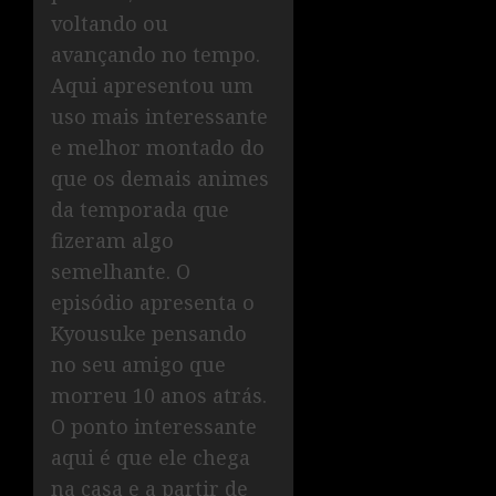
voltando ou
avançando no tempo.
Aqui apresentou um
uso mais interessante
e melhor montado do
que os demais animes
da temporada que
fizeram algo
semelhante. O
episódio apresenta o
Kyousuke pensando
no seu amigo que
morreu 10 anos atrás.
O ponto interessante
aqui é que ele chega
na casa e a partir de