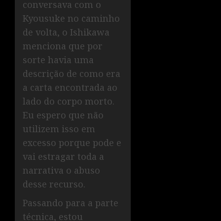
conversava com o
Kyousuke no caminho
de volta, o Ishikawa
menciona que por
sorte havia uma
descrição de como era
a carta encontrada ao
lado do corpo morto.
Eu espero que não
utilizem isso em
excesso porque pode e
vai estragar toda a
narrativa o abuso
desse recurso.
Passando para a parte
técnica, estou