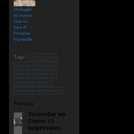
Shokugeki
no Souma:
Gou no
Sara #1 –
Primeiras
Impressões
Tags:
2020
anime
Kitsutsuki Tantei dokoro
Kitsutsuki Tanteidokoro
Temporada de Abril
Temporada de Primavera
Previous
Yesterday wo
Utatte #3 –
Impressões