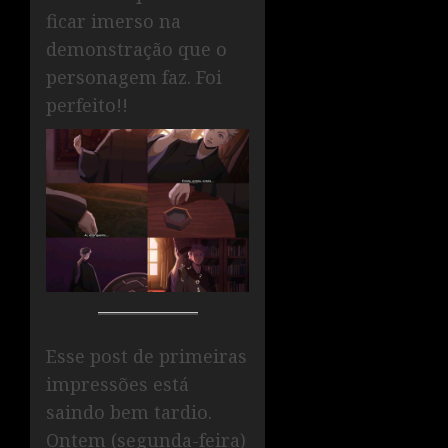
ficar imerso na
demonstração que o
personagem faz. Foi
perfeito!!
Esse post de primeiras
impressões está
saindo bem tardio.
Ontem (segunda-feira)