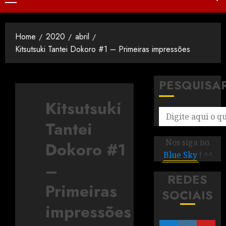
Home
2020
abril
Kitsutsuki Tantei Dokoro #1 – Primeiras impressões
PESQUISA
Kitsutsuki
Tantei
Nos siga no
Dokoro #1
Blue Sky
! ^^
–
REDES
Primeiras
SOCIAIS
impressões