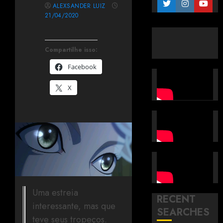
ALEXSANDER LUIZ
21/04/2020
Compartilhe isso:
Facebook
X
Uma estreia
RECENT
interessante, mas que
SEARCHES
teve seus tropeços.