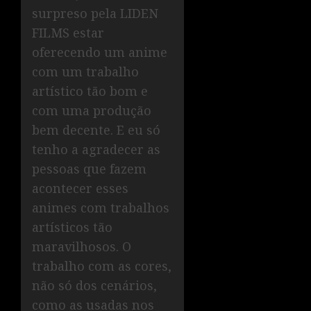
surpreso pela LIDEN
FILMS estar
oferecendo um anime
com um trabalho
artístico tão bom e
com uma produção
bem decente. E eu só
tenho a agradecer as
pessoas que fazem
acontecer esses
animes com trabalhos
artísticos tão
maravilhosos. O
trabalho com as cores,
não só dos cenários,
como as usadas nos