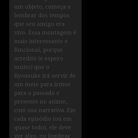
um objeto, começa a
lembrar dos tempos
que seu amigo era
vivo. Essa montagem é
mais interessante e
funcional, porque
acredito (e espero
muito) que o
Kyousuke irá servir de
um meio para irmos
para o passado e
presente no anime,
com sua narrativa. Em
cada episódio (ou em
quase todo), ele deve
ver algo, ou lembrar