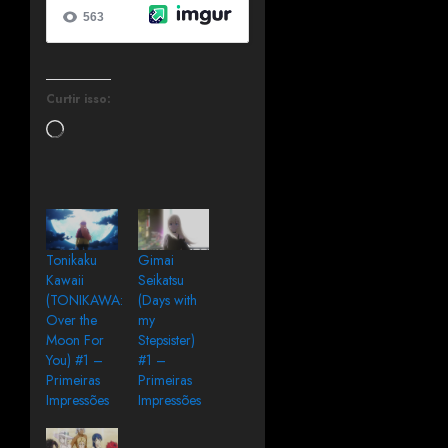
Curtir isso:
Tonikaku
Gimai
Kawaii
Seikatsu
(TONIKAWA:
(Days with
Over the
my
Moon For
Stepsister)
You) #1 –
#1 –
Primeiras
Primeiras
Impressões
Impressões