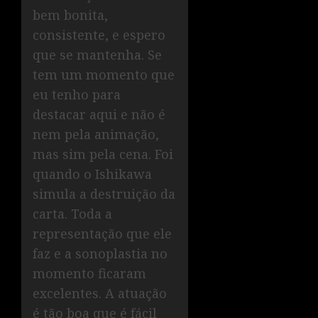
bem bonita,
consistente, e espero
que se mantenha. Se
tem um momento que
eu tenho para
destacar aqui e não é
nem pela animação,
mas sim pela cena. Foi
quando o Ishikawa
simula a destruição da
carta. Toda a
representação que ele
faz e a sonoplastia no
momento ficaram
excelentes. A atuação
é tão boa que é fácil