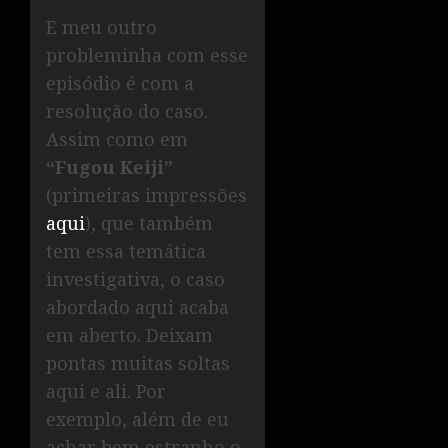
E meu outro
probleminha com esse
episódio é com a
resolução do caso.
Assim como em
“Fugou Keiji”
(primeiras impressões
aqui
), que também
tem essa temática
investigativa, o caso
abordado aqui acaba
em aberto. Deixam
pontas muitas soltas
aqui e ali. Por
exemplo, além de eu
achar bem estranho o