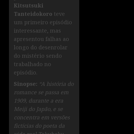
Kitsutsuki
Tanteidokoro
teve
um primeiro episódio
interessante, mas
apresentou falhas ao
longo do desenrolar
do mistério sendo
trabalhado no
episódio.
Sinopse:
“A história do
romance se passa em
1909, durante a era
Meiji do Japão, e se
concentra em versões
fictícias do poeta da
vida real Takuboku