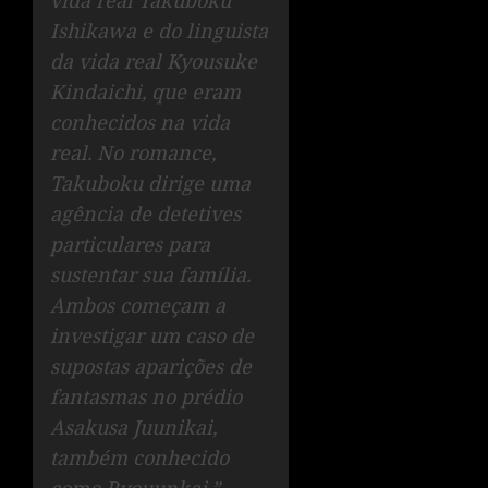
Ishikawa e do linguista
da vida real Kyousuke
Kindaichi, que eram
conhecidos na vida
real. No romance,
Takuboku dirige uma
agência de detetives
particulares para
sustentar sua família.
Ambos começam a
investigar um caso de
supostas aparições de
fantasmas no prédio
Asakusa Juunikai,
também conhecido
como Ryouunkai.”