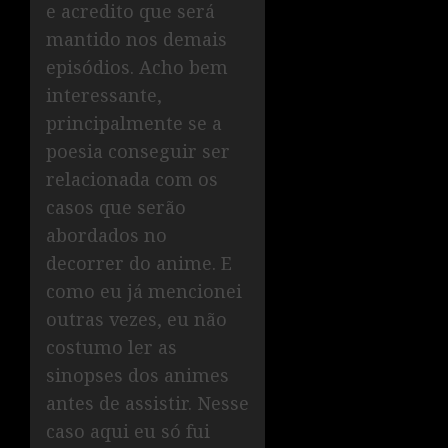
e acredito que será
mantido nos demais
episódios. Acho bem
interessante,
principalmente se a
poesia conseguir ser
relacionada com os
casos que serão
abordados no
decorrer do anime. E
como eu já mencionei
outras vezes, eu não
costumo ler as
sinopses dos animes
antes de assistir. Nesse
caso aqui eu só fui