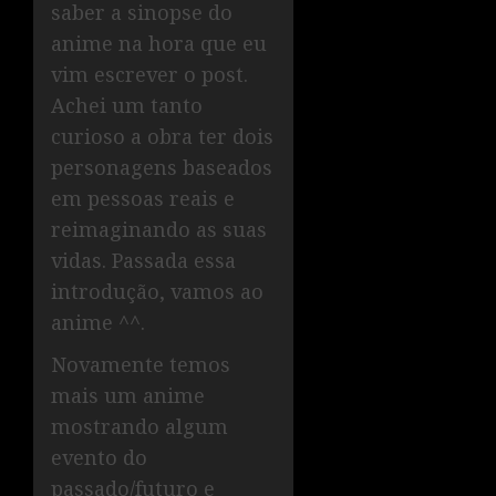
saber a sinopse do
anime na hora que eu
vim escrever o post.
Achei um tanto
curioso a obra ter dois
personagens baseados
em pessoas reais e
reimaginando as suas
vidas. Passada essa
introdução, vamos ao
anime ^^.
Novamente temos
mais um anime
mostrando algum
evento do
passado/futuro e