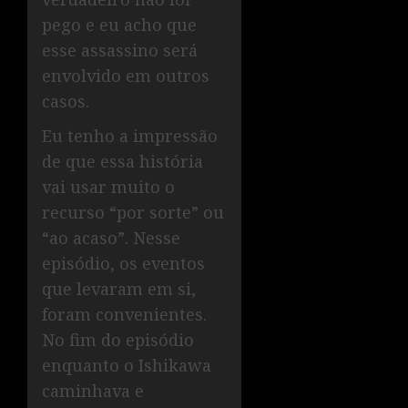
pego e eu acho que
esse assassino será
envolvido em outros
casos.
Eu tenho a impressão
de que essa história
vai usar muito o
recurso “por sorte” ou
“ao acaso”. Nesse
episódio, os eventos
que levaram em si,
foram convenientes.
No fim do episódio
enquanto o Ishikawa
caminhava e