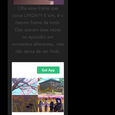
Olha esse frame que
coisa LINDA!!!! E sim, é o
mesmo frame da tumb.
Eles usaram duas vezes
no episódio em
momentos diferentes, mas
não deixa de ser lindo.