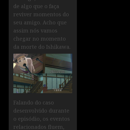
de algo que o faça
reviver momentos do
seu amigo. Acho que
assim nós vamos
chegar no momento
da morte do Ishikawa.
Falando do caso
desenvolvido durante
o episódio, os eventos
relacionados fluem,