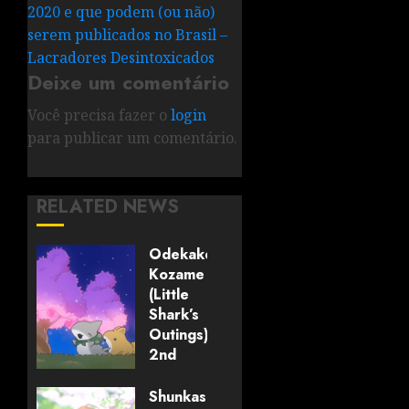
2020 e que podem (ou não)
serem publicados no Brasil –
Lacradores Desintoxicados
Deixe um comentário
Você precisa fazer o
login
para publicar um comentário.
RELATED NEWS
Odekake
Kozame
(Little
Shark’s
Outings)
2nd
Season
#1 –
Shunkashuutou