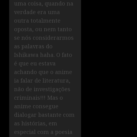
uma coisa, quando na
verdade era uma
outra totalmente
oposta, ou nem tanto
se nós considerarmos
as palavras do
Ishikawa haha. O fato
é que eu estava
achando que o anime
ia falar de literatura,
não de investigações
criminais!!! Mas o
anime consegue
dialogar bastante com
as histórias, em
especial com a poesia