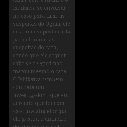
Ishikawa se envolver
no caso para tirar as
suspeitas do Oguri, ele
cria uma suposta carta
para eliminar as
suspeitas do cara,
sendo que ele sequer
sabe se o Oguri não
matou mesmo o cara.
O Ishikawa também
contrata um
investigador – que eu
acredito que foi com
esse investigador que
ele gastou o dinheiro
do aluguel onde ele