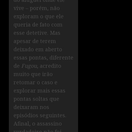
vive – porém, não
exploram o que ele
queria de fato com
esse detetive. Mas
apesar de terem
deixado em aberto
essas pontas, diferente
de
Fugou
, acredito
muito que irão
retomar o caso e
explorar mais essas
pontas soltas que
deixaram nos
episódios seguintes.
Afinal, o assassino
verdadeiro não foi