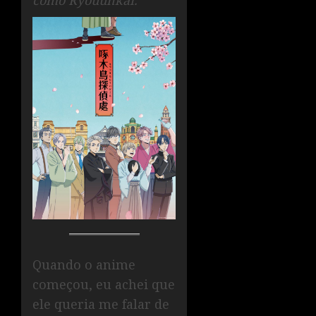
Quando o anime
começou, eu achei que
ele queria me falar de