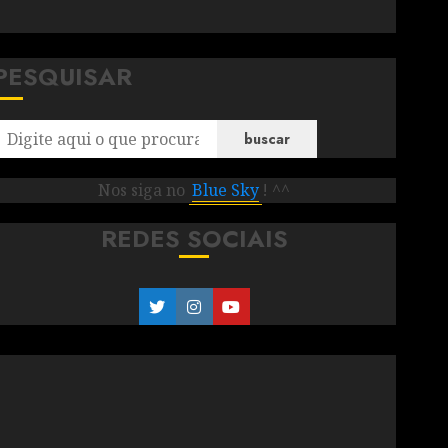
PESQUISAR
buscar
Nos siga no
Blue Sky
! ^^
REDES SOCIAIS