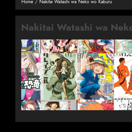
Home
Nakitai Watashi wa Neko wo Kaburu
Nakitai Watashi wa Nek