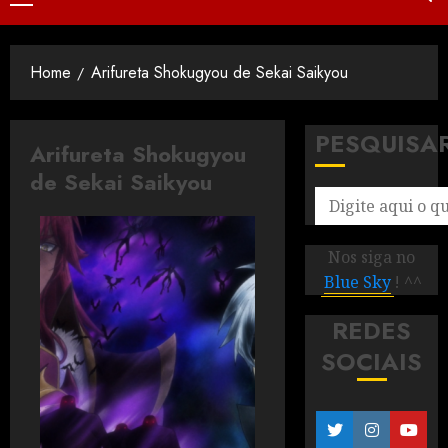
Home
Arifureta Shokugyou de Sekai Saikyou
PESQUISA
Arifureta Shokugyou
de Sekai Saikyou
Nos siga no
Blue Sky
! ^^
REDES
SOCIAIS