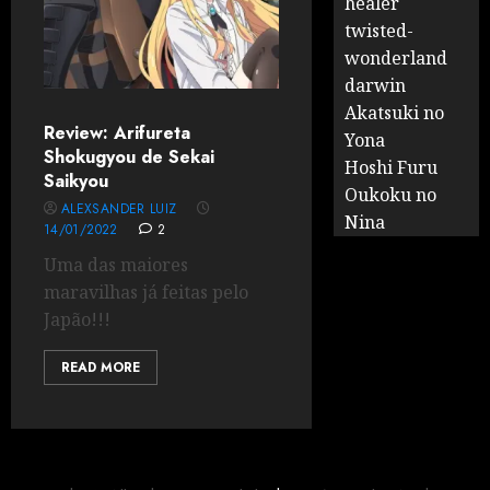
healer
twisted-
wonderland
darwin
Akatsuki no
Review: Arifureta
Yona
Shokugyou de Sekai
Hoshi Furu
Saikyou
Oukoku no
ALEXSANDER LUIZ
Nina
14/01/2022
2
Uma das maiores
maravilhas já feitas pelo
Japão!!!
READ MORE