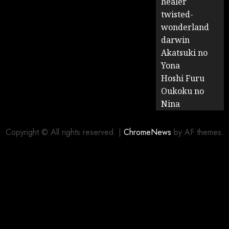
healer
twisted-
wonderland
darwin
Akatsuki no
Yona
Hoshi Furu
Oukoku no
Nina
Copyright © All rights reserved.
|
ChromeNews
by AF themes.