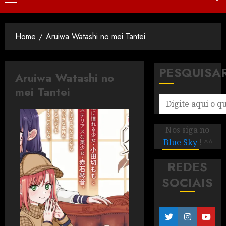
Home
Aruiwa Watashi no mei Tantei
PESQUISA
Aruiwa Watashi no
mei Tantei
Nos siga no
Blue Sky
! ^^
REDES
SOCIAIS