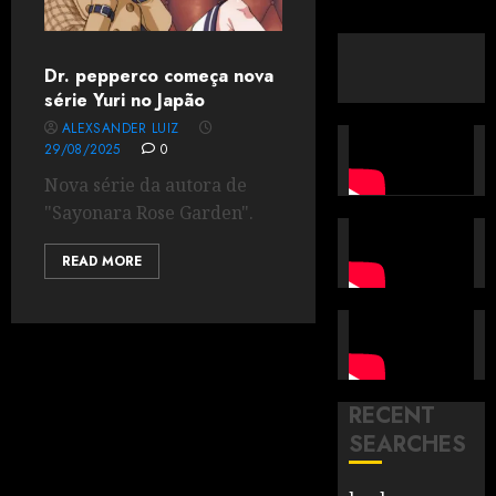
Dr. pepperco começa nova
série Yuri no Japão
ALEXSANDER LUIZ
29/08/2025
0
Nova série da autora de
"Sayonara Rose Garden".
READ MORE
RECENT
SEARCHES