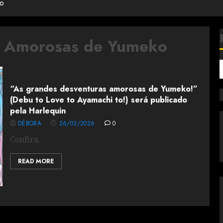
ko
s Amorosas de Yumeko
“As grandes desventuras amorosas de Yumeko!”
(Debu to Love to Ayamachi to!) será publicado
pela Harlequin
DÉBORA
26/03/2026
0
Confira.
READ MORE