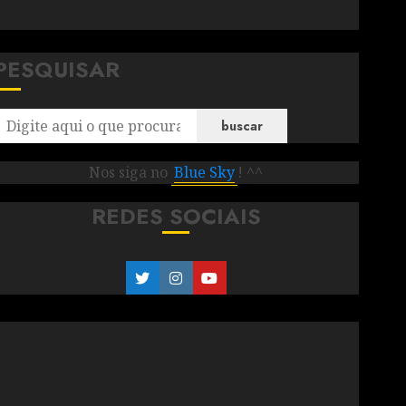
PESQUISAR
buscar
Nos siga no
Blue Sky
! ^^
REDES SOCIAIS