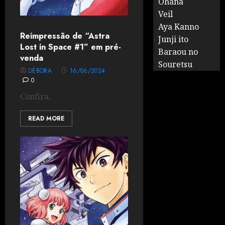
Ohana
Veil
Aya Kanno
Reimpressão de “Astra
Junji ito
Lost in Space #1” em pré-
Baraou no
venda
Souretsu
DÉBORA
16/06/2024
0
Confira.
READ MORE