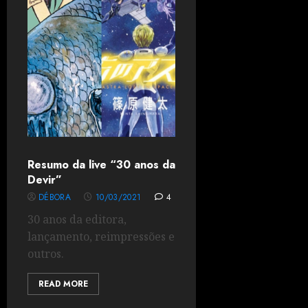
Resumo da live “30 anos da
Devir”
DÉBORA
10/03/2021
4
30 anos da editora,
lançamento, reimpressões e
outros.
READ MORE