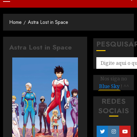
Home
Astra Lost in Space
PESQUISA
Astra Lost in Space
Nos siga no
Blue Sky
! ^^
REDES
SOCIAIS