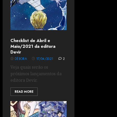
Checklist de Abril e
Maio/2021 da editora
Devir
DÉBORA
17/04/2021
2
Veja quais serão os
próximos lançamentos da
editora Devir.
READ MORE