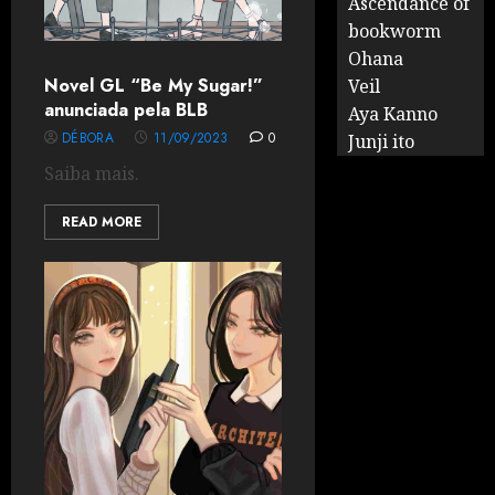
Ascendance of
bookworm
Ohana
Novel GL “Be My Sugar!”
Veil
anunciada pela BLB
Aya Kanno
DÉBORA
11/09/2023
0
Junji ito
Saiba mais.
READ MORE