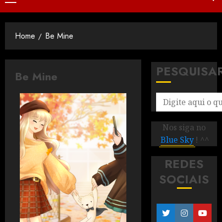
Home
Be Mine
PESQUISA
Be Mine
Nos siga no
Blue Sky
! ^^
REDES
SOCIAIS