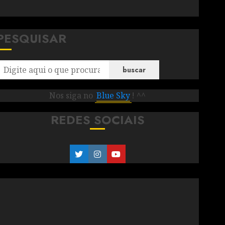
PESQUISAR
buscar
Nos siga no
Blue Sky
! ^^
REDES SOCIAIS