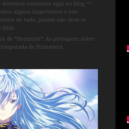
e devemos comentar aqui no blog ^^.
vemos alguns imprevistos e não
ssões de tudo, porém não deve se
lista:
s de “Horimiya”. As postagens sobre
 Temporada de Primavera.