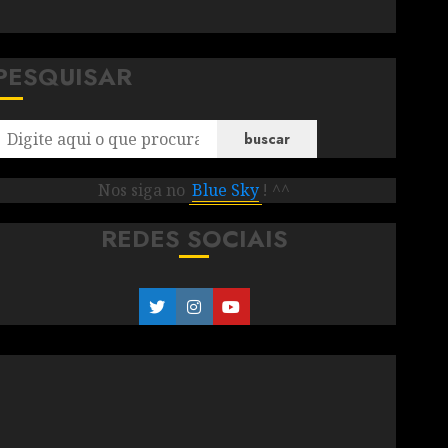
PESQUISAR
buscar
Nos siga no
Blue Sky
! ^^
REDES SOCIAIS