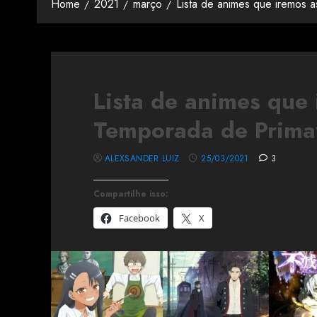
Home
2021
março
Lista de animes que iremos 
Lista de animes que 
Temporada de Prima
ALEXSANDER LUIZ
25/03/2021
3
Compartilhe isso:
Facebook
X