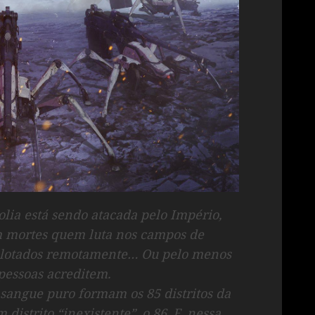
lia está sendo atacada pelo Império,
m mortes quem luta nos campos de
pilotados remotamente… Ou pelo menos
pessoas acreditem.
 sangue puro formam os 85 distritos da
istrito “inexistente”, o 86. E, nessa