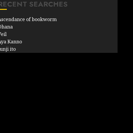
RECENT SEARCHES
Ascendance of bookworm
Ohana
eil
Aya Kanno
unji ito