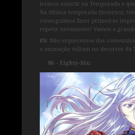
iremos assistir na Temporada e qu
Na última temporada (Inverno), ti
conseguimos fazer primeiras impre
repetir novamente! Vamos a grande 
PS:
Não esquecemos dos comentário
a animação voltam no decorrer da
86 – Eighty-Six: