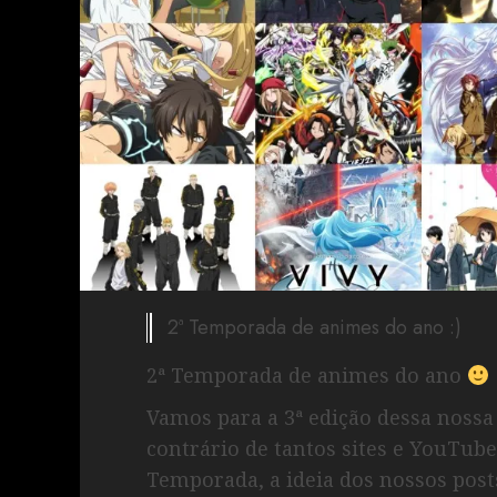
2ª Temporada de animes do ano :)
2ª Temporada de animes do ano
Vamos para a 3ª edição dessa noss
contrário de tantos sites e YouTub
Temporada, a ideia dos nossos post