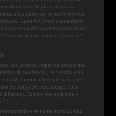
iços do distrito 86 que formam as
lutam até a morte ou, se sobreviverem,
publicana. Lena é a jovem comandante
 longe o esquadrão problemático Spear
e frente da batalha contra o Império.
“
ub
ma das grandes hypes da temporada.
efeitos da pandemia, “86” enfim está
e muitos elogios, o que me passa um
ítulos da adaptação em mangá e não
z diferença. Espero que seja bom e
 *_*
a temporada e de eu ter tomado uns