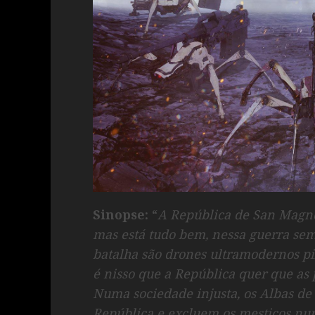
Sinopse:
“
A República de San Magno
mas está tudo bem, nessa guerra se
batalha são drones ultramodernos 
é nisso que a República quer que as 
Numa sociedade injusta, os Albas de
República e excluem os mestiços num d