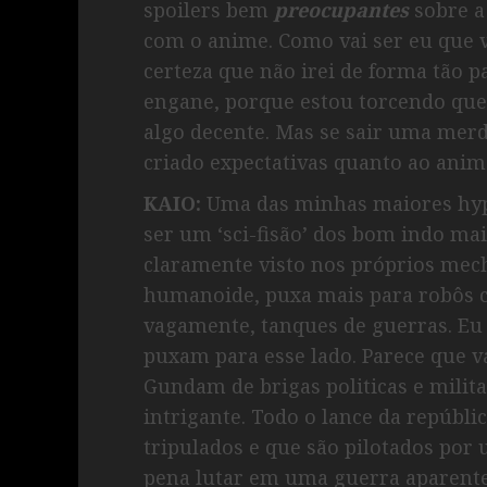
spoilers bem
preocupantes
sobre a 
com o anime. Como vai ser eu que 
certeza que não irei de forma tão pa
engane, porque estou torcendo que 
algo decente. Mas se sair uma merd
criado expectativas quanto ao anim
KAIO:
Uma das minhas maiores hype
ser um ‘sci-fisão’ dos bom indo mai
claramente visto nos próprios mec
humanoide, puxa mais para robôs 
vagamente, tanques de guerras. Eu
puxam para esse lado. Parece que v
Gundam de brigas politicas e milita
intrigante. Todo o lance da repúbli
tripulados e que são pilotados por 
pena lutar em uma guerra aparent