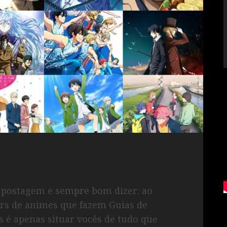
a postagem e sempre bom dizer: ao
ers de animes que fazem Guias de
s é apenas situar vocês de tudo que