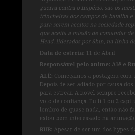
guerra contra o Império, são os mest
trincheiras dos campos de batalha e 
para serem aceitos na sociedade re
que aceita a missão de comandar de
Head, liderados por Shin, na linha d
Data de estreia:
11 de Abril
Responsável pelo anime:
Alê e R
ALÊ:
Começamos a postagem com u
Depois de ser adiado por causa dos 
para estrear. A novel sempre receb
voto de confiança. Eu li 1 ou 2 cap
lembro de quase nada, então não fa
estou bem interessado na animação
RUB:
Apesar de ser um dos hypes d