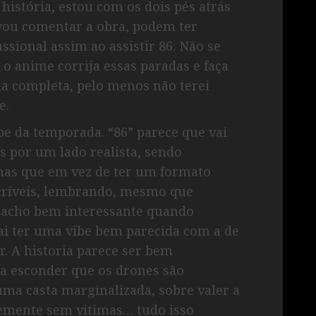
história, estou com os dois pés atrás
vou comentar a obra, podem ter
ssional assim ao assistir 86. Não se
o anime corrija essas paradas e faça
a completa, pelo menos não terei
e.
 da temporada. “86” parece que vai
s por um lado realista, sendo
has que em vez de ter um formato
críveis, lembrando, mesmo que
 acho bem interessante quando
ai ter uma vibe bem parecida com a de
r. A historia parece ser bem
ca esconder que os drones são
uma casta marginalizada, sobre valer a
emente sem vitimas… tudo isso