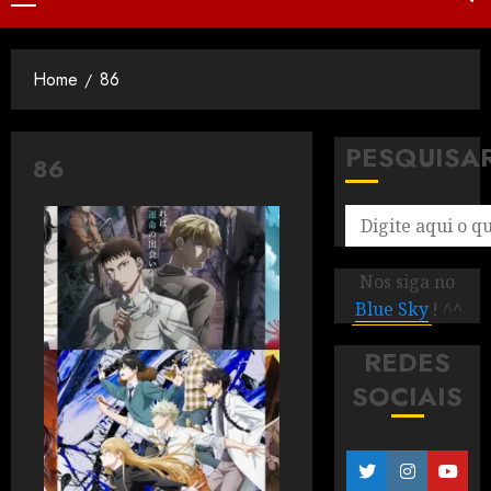
Home
86
PESQUISA
86
Nos siga no
Blue Sky
! ^^
REDES
SOCIAIS