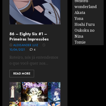
twisted-
wonderland
Akata
Yona
Hoshi Furu
Oukoku no
86 – Eighty Six #1 –
Nina
Primeiras Impressões
Tomie
ALEXSANDER LUIZ
10/04/2021
4
Roteiro, nós já entendemos
o que você quer nos...
READ MORE