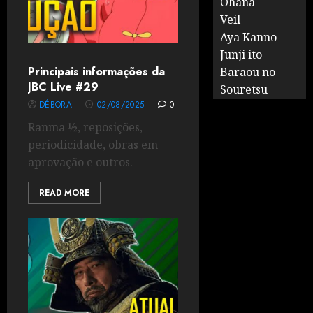
Ohana
Veil
Aya Kanno
Junji ito
Principais informações da
Baraou no
JBC Live #29
Souretsu
DÉBORA
02/08/2025
0
Ranma ½, reposições,
periodicidade, obras em
aprovação e outros.
READ MORE