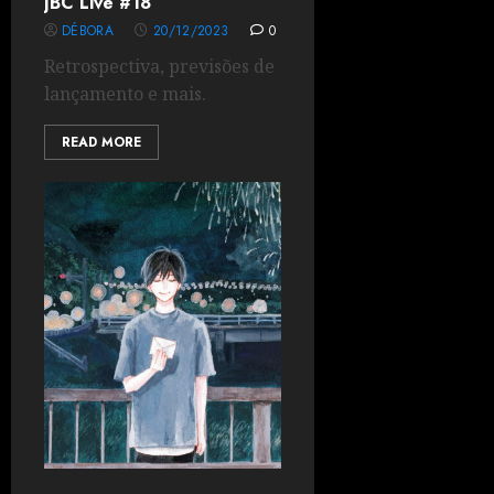
JBC Live #18
DÉBORA
20/12/2023
0
Retrospectiva, previsões de
lançamento e mais.
READ MORE