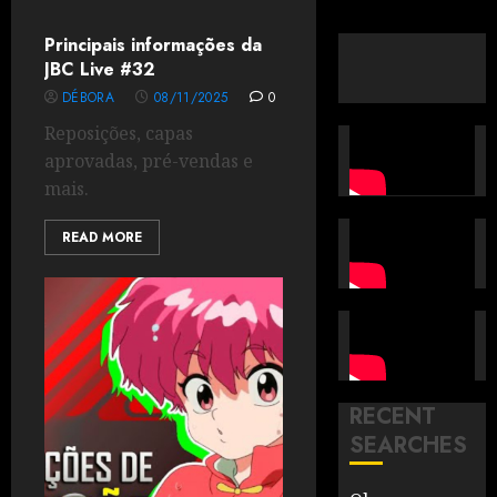
Principais informações da
JBC Live #32
DÉBORA
08/11/2025
0
Reposições, capas
aprovadas, pré-vendas e
mais.
READ MORE
RECENT
SEARCHES