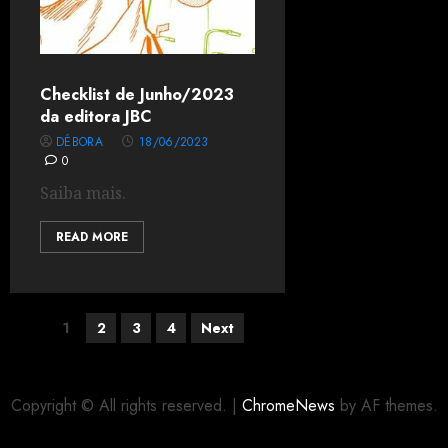
Checklist de Junho/2023
da editora JBC
DÉBORA
18/06/2023
0
Saiba mais.
READ MORE
1
2
3
4
Next
Copyright © All rights reserved.
|
ChromeNews
by AF themes.