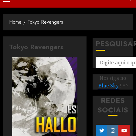
Home
Tokyo Revengers
PESQUISA
Tokyo Revengers
Nos siga no
Blue Sky
! ^^
REDES
SOCIAIS