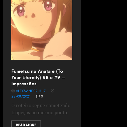
Fumetsu no Anata e (To
Your Eternity) #8 e #9 –
Impressões
ALEXSANDER LUIZ
23/08/2021
0
O roteiro segue cometendo
tropeços no mesmo ponto.
READ MORE