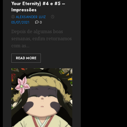
Your Eternity) #4 e #5 –
Impressões
ALEXSANDER LUIZ
05/07/2021
0
Depois de algumas boas
semanas, enfim retornamos
com as...
READ MORE