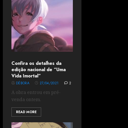
Confira os detalhes da
edição nacional de “Uma
Vida Imortal”
DÉBORA
27/04/2021
2
A obra entrou em pré-
venda ontem.
READ MORE