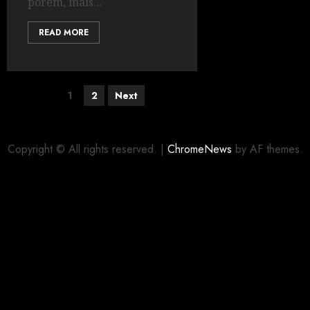
porém, mais...
READ MORE
1
2
Next
Copyright © All rights reserved.
|
ChromeNews
by AF themes.