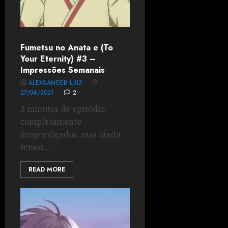
Fumetsu no Anata e (To
Your Eternity) #3 –
Impressões Semanais
ALEXSANDER LUIZ
27/04/2021
2
3 minutos de episódio
completamente
desperdiçados, mas ainda
temos...
READ MORE