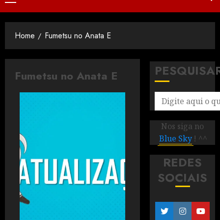
Home
Fumetsu no Anata E
PESQUISA
Fumetsu no Anata E
Nos siga no
Blue Sky
! ^^
REDES
SOCIAIS