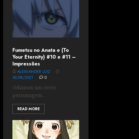
Fumetsu no Anata e (To
Your Eternity) #10 e #11 –
Impressões
ALEXSANDER LUIZ
30/08/2021
0
Odiamos um certo
personagem...
READ MORE