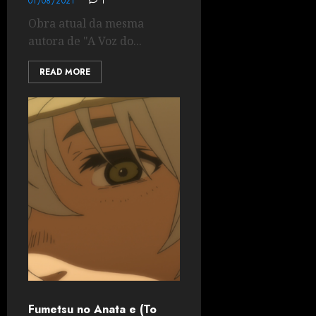
01/08/2021
1
Obra atual da mesma
autora de "A Voz do...
READ MORE
Fumetsu no Anata e (To