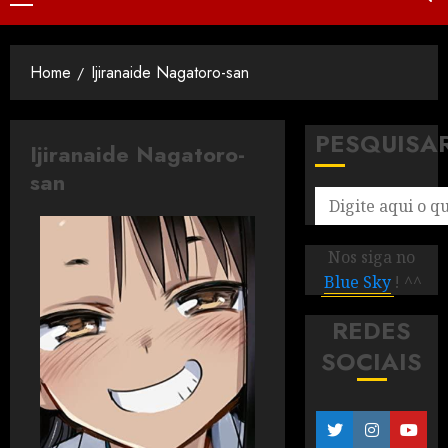
Home
Ijiranaide Nagatoro-san
PESQUISA
Ijiranaide Nagatoro-
san
Nos siga no
Blue Sky
! ^^
REDES
SOCIAIS