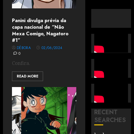
Panini divulga prévia da
capa nacional de “Não
Mexa Comigo, Nagatoro
#1”
DÉBORA
02/06/2024
0
Confira.
READ MORE
RECENT
SEARCHES