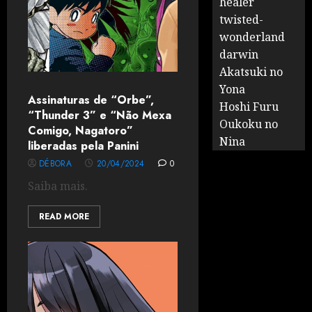
healer
twisted-
wonderland
darwin
Akatsuki no
Yona
Assinaturas de “Orbe”,
Hoshi Furu
“Thunder 3” e “Não Mexa
Oukoku no
Comigo, Nagatoro”
Nina
liberadas pela Panini
DÉBORA
20/04/2024
0
Saiba mais.
READ MORE