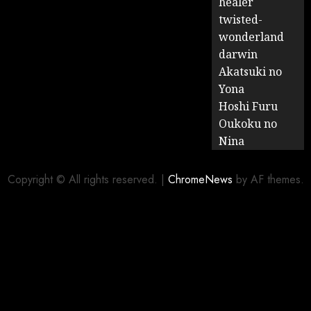
healer
twisted-
wonderland
darwin
Akatsuki no
Yona
Hoshi Furu
Oukoku no
Nina
Copyright © All rights reserved.
|
ChromeNews
by AF themes.