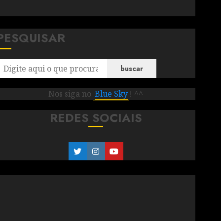
PESQUISAR
buscar
Nos siga no
Blue Sky
! ^^
REDES SOCIAIS