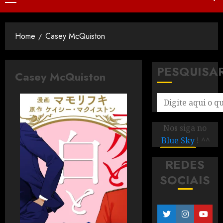
Home
Casey McQuiston
PESQUISA
Casey McQuiston
Nos siga no
Blue Sky
! ^^
REDES
SOCIAIS