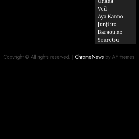
Ohana
Veil
Aya Kanno
Junji ito
Baraou no
Souretsu
Copyright © All rights reserved.
|
ChromeNews
by AF themes.