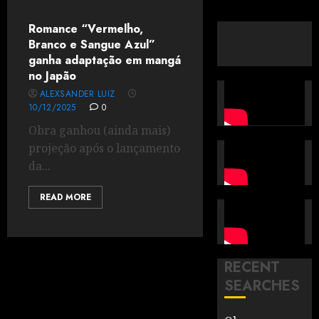
Romance “Vermelho,
Branco e Sangue Azul”
ganha adaptação em mangá
no Japão
ALEXSANDER LUIZ
10/12/2025
0
Obra ganhou (ainda mais)
projeção após o lançamento
da...
READ MORE
RECENT
SEARCHES