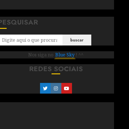
PESQUISAR
buscar
Nos siga no
Blue Sky
! ^^
REDES SOCIAIS