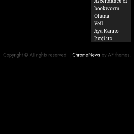
Ascendance of
bookworm
Ohana
Veil
Aya Kanno
Junji ito
Copyright © All rights reserved.
|
ChromeNews
by AF themes.