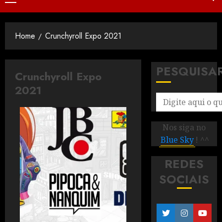
Home
Crunchyroll Expo 2021
PESQUISA
Crunchyroll Expo
2021
Nos siga no
Blue Sky
! ^^
REDES
SOCIAIS