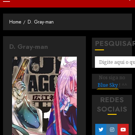
Home
D. Gray-man
PESQUISA
D. Gray-man
Nos siga no
Blue Sky
! ^^
REDES
SOCIAIS