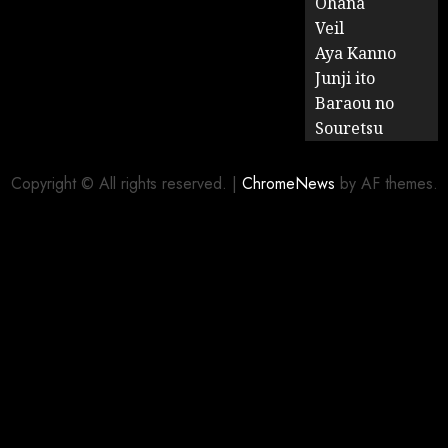
Ohana
Veil
Aya Kanno
Junji ito
Baraou no
Souretsu
Copyright © All rights reserved.
|
ChromeNews
by AF themes.