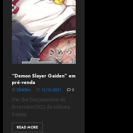
“Demon Slayer Gaiden” em
pré-venda
DÉBORA
13/12/2021
0
Um dos lançamentos de
fevereiro/2022 da editora
Panini.
READ MORE