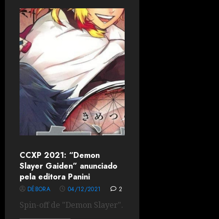
CCXP 2021: “Demon
Slayer Gaiden” anunciado
pela editora Panini
DÉBORA
04/12/2021
2
Spin-off de "Demon Slayer".