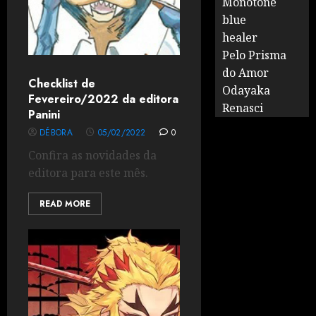
Monotone
blue
healer
Pelo Prisma
do Amor
Checklist de
Odayaka
Fevereiro/2022 da editora
Renasci
Panini
DÉBORA
05/02/2022
0
Confira as novidades da
editora para este mês.
READ MORE