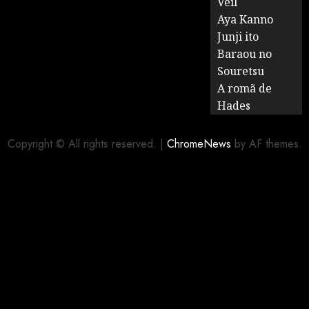
Veil
Aya Kanno
Junji ito
Baraou no
Souretsu
A romã de
Hades
Copyright © All rights reserved.
|
ChromeNews
by AF themes.