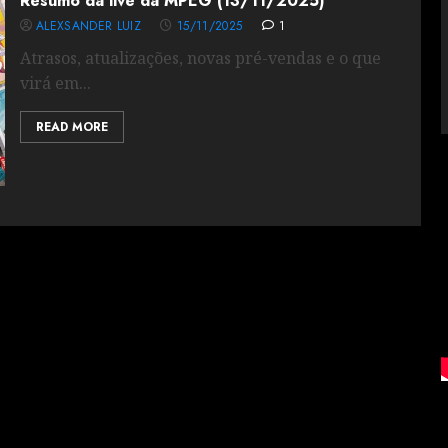
Resumo da live da MPEG (13/11/2025)
ALEXSANDER LUIZ
15/11/2025
1
Atrasos, atualizações, novas pré-vendas e o que
virá em...
READ MORE