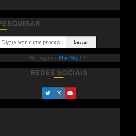
PESQUISAR
buscar
Nos siga no
Blue Sky
! ^^
REDES SOCIAIS