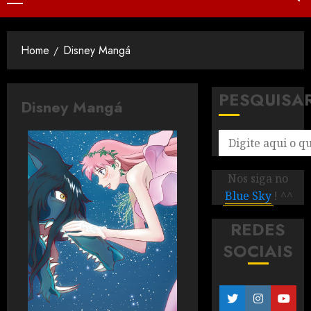
Home
Disney Mangá
PESQUISA
Disney Mangá
Nos siga no
Blue Sky
! ^^
REDES
SOCIAIS