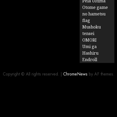
Pela Última
Otome game
no hametsu
flag
Mushoku
tensei
OMORI
Umi ga
Hashiru
Endroll
Copyright © All rights reserved.
|
ChromeNews
by AF themes.