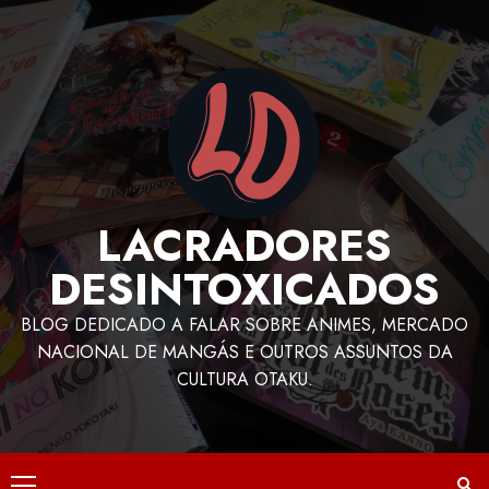
LACRADORES
DESINTOXICADOS
BLOG DEDICADO A FALAR SOBRE ANIMES, MERCADO
NACIONAL DE MANGÁS E OUTROS ASSUNTOS DA
CULTURA OTAKU.