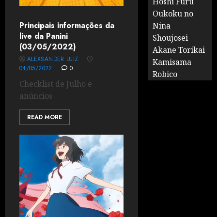
Hoshi Furu
Oukoku no
Principais informações da
Nina
live da Panini
Shoujosei
(03/05/2022)
Akane Torikai
ALEXSANDER LUIZ
Kamisama
04/05/2022
0
Robico
Checklist de Julho e
anúncios
READ MORE