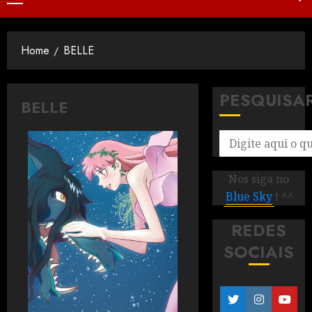
Home
BELLE
PESQUISA
BELLE
Nos siga no
Blue Sky
! ^^
REDES
SOCIAIS