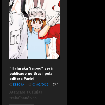
“Hataraku Saibou” será
publicado no Brasil pela
editora Panini
DÉBORA
03/05/2022
1
Atenção!!! Células
trabalhando ^^