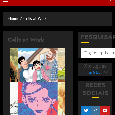
Home
Cells at Work
PESQUISA
Cells at Work
Nos siga no
Blue Sky
! ^^
REDES
SOCIAIS