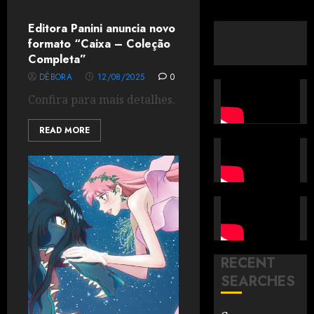
Editora Panini anuncia novo
formato “Caixa – Coleção
Completa”
DÉBORA
12/08/2025
0
Confira para mais detalhes.
READ MORE
RECENT
SEARCHES