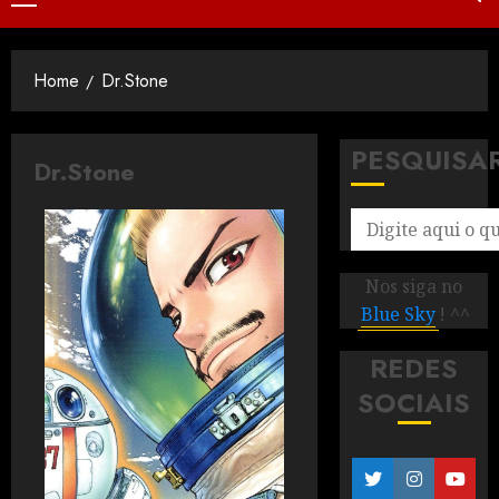
Home
Dr.Stone
PESQUISA
Dr.Stone
Nos siga no
Blue Sky
! ^^
REDES
SOCIAIS