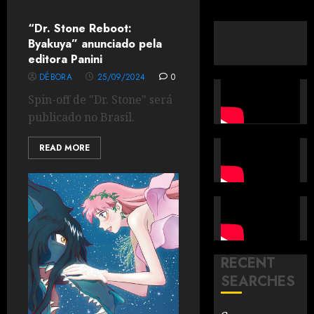
“Dr. Stone Reboot:
Byakuya” anunciado pela
editora Panini
DÉBORA
25/09/2024
0
Spin-off de "Dr. Stone" será
publicado no Brasil.
READ MORE
RECENT
SEARCHES