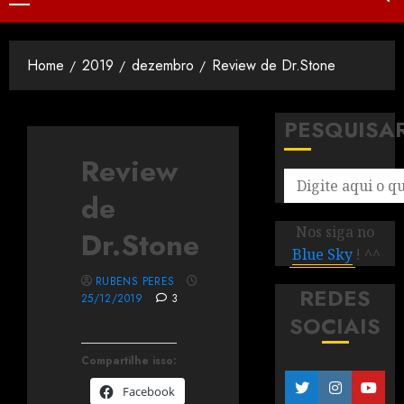
Home
2019
dezembro
Review de Dr.Stone
PESQUISA
Review
de
Nos siga no
Dr.Stone
Blue Sky
! ^^
RUBENS PERES
REDES
25/12/2019
3
SOCIAIS
Compartilhe isso:
Facebook