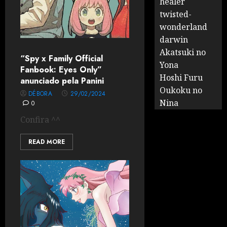
healer
twisted-
wonderland
darwin
Akatsuki no
“Spy x Family Official
Yona
Fanbook: Eyes Only”
Hoshi Furu
anunciado pela Panini
Oukoku no
DÉBORA
29/02/2024
Nina
0
Confira ^^
READ MORE