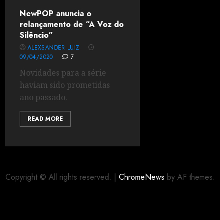
NewPOP anuncia o
relançamento de “A Voz do
Silêncio”
ALEXSANDER LUIZ
09/04/2020
7
Novidades para a série
haviam sido prometidas
ano passado.
READ MORE
Copyright © All rights reserved.
|
ChromeNews
by AF themes.