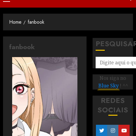
Home
fanbook
PESQUISA
fanbook
Nos siga no
Blue Sky
! ^^
REDES
SOCIAIS