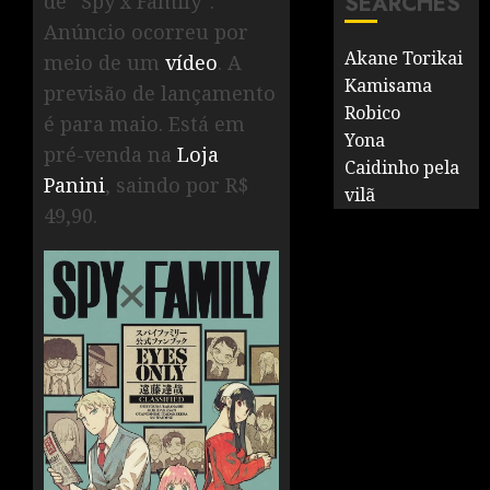
de “Spy x Family”.
SEARCHES
Anúncio ocorreu por
Akane Torikai
meio de um
vídeo
. A
Kamisama
previsão de lançamento
Robico
é para maio. Está em
Yona
pré-venda na
Loja
Caidinho pela
Panini
, saindo por R$
vilã
49,90.