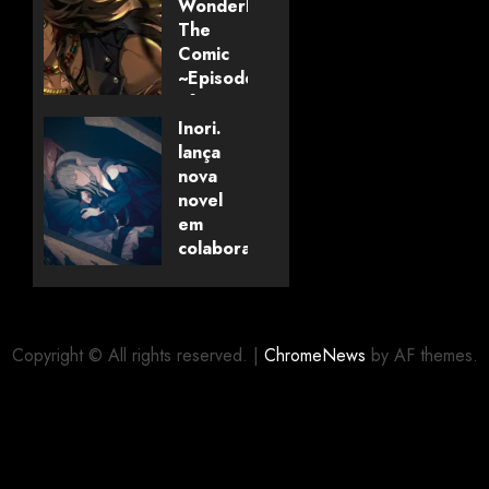
Wonderland:
The
Comic
~Episode
of
Savanaclaw~”
Inori.
anunciado
lança
pela
nova
Universo
novel
dos
em
Livros
colaboração
com
editora
06/08/2026
0
alemã
Copyright © All rights reserved.
|
ChromeNews
by AF themes.
06/08/2026
0