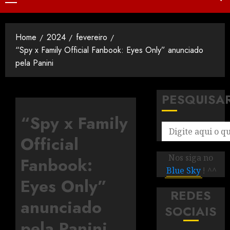
Home
2024
fevereiro
“Spy x Family Official Fanbook: Eyes Only” anunciado
pela Panini
PESQUISA
“Spy x Family
Official
Nos siga no
Fanbook:
Blue Sky
! ^^
Eyes Only”
REDES
anunciado
SOCIAIS
pela Panini