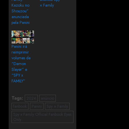
Kazoku no
× Family
Shouzou”
anunciada
pela Panini
Panini irá
reimprimir
volumes de
“Demon
Slayer” e
“SPY x
FAMILY”
Tags:
2024
anúncio
fanbook
Panini
Spy × Family
Spy x Family Official Fanbook Eyes
Only