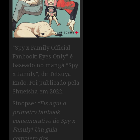
“Spy x Family Official
Fanbook: Eyes Only” é
baseado no mangá “Spy
x Family”, de Tetsuya
Endo. Foi publicado pela
Shueisha em 2022.
Sinopse
: “Eis aqui o
primeiro fanbook
comemorativo de Spy x
Family! Um guia
completo dos