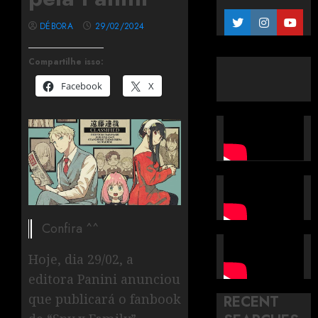
DÉBORA
29/02/2024
Compartilhe isso:
Facebook
X
Confira ^^
Hoje, dia 29/02, a
editora Panini anunciou
que publicará o fanbook
RECENT