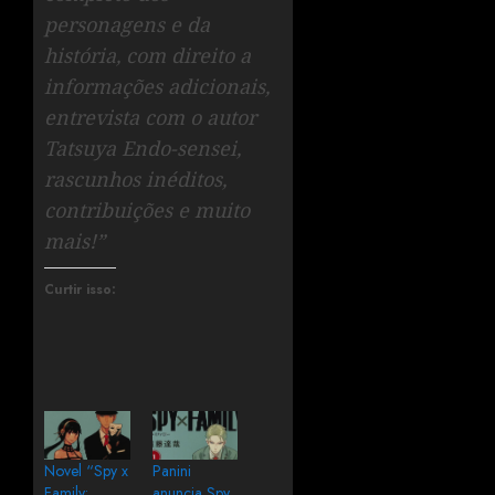
personagens e da
história, com direito a
informações adicionais,
entrevista com o autor
Tatsuya Endo-sensei,
rascunhos inéditos,
contribuições e muito
mais!”
Curtir isso:
Novel “Spy x
Panini
Family:
anuncia Spy