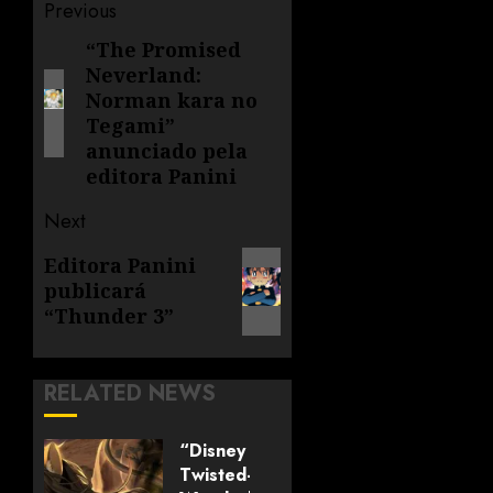
Previous
“The Promised
Neverland:
Norman kara no
Tegami”
anunciado pela
editora Panini
Next
Editora Panini
publicará
“Thunder 3”
RELATED NEWS
“Disney
Twisted-