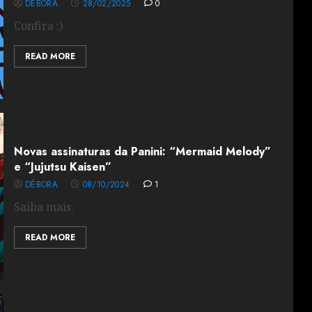
DÉBORA
28/02/2025
0
Confira :)
READ MORE
Novas assinaturas da Panini: “Mermaid Melody”
e “Jujutsu Kaisen”
DÉBORA
08/10/2024
1
Saiba mais.
READ MORE