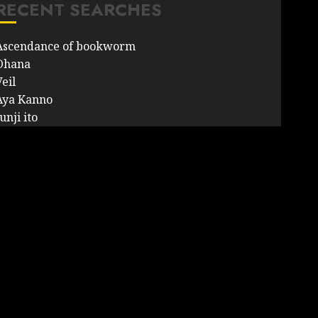
RECENT SEARCHES
Ascendance of bookworm
Ohana
eil
Aya Kanno
unji ito