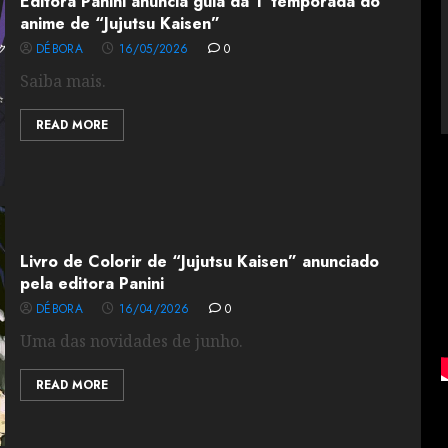
Editora Panini anuncia guia da 1ª temporada do
anime de “Jujutsu Kaisen”
DÉBORA
16/05/2026
0
Saiba mais.
READ MORE
Livro de Colorir de “Jujutsu Kaisen” anunciado
pela editora Panini
DÉBORA
16/04/2026
0
Uma das novidades de junho.
READ MORE