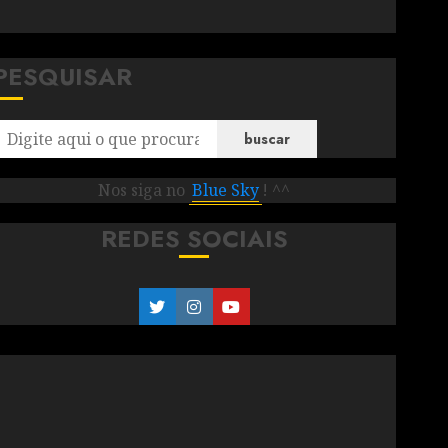
PESQUISAR
buscar
Nos siga no
Blue Sky
! ^^
REDES SOCIAIS