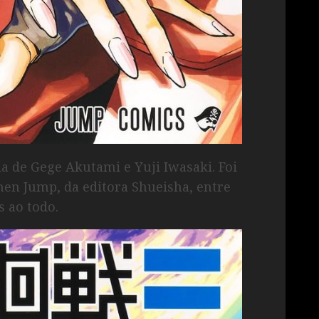
a de Gege Akutami e Yuji Iwasaki. Foi
nen Jump, da editora Shueisha, entre
 ao todo.