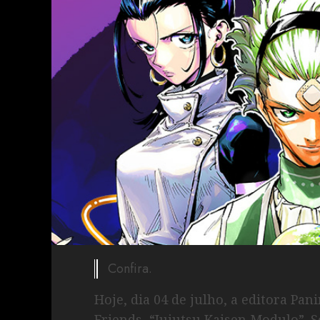
Confira.
Hoje, dia 04 de julho, a editora P
Friends, “Jujutsu Kaisen Modulo”. S