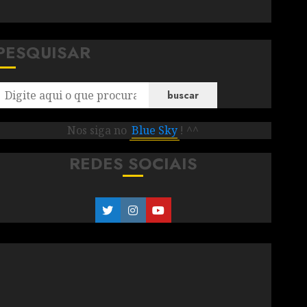
PESQUISAR
buscar
Nos siga no
Blue Sky
! ^^
REDES SOCIAIS