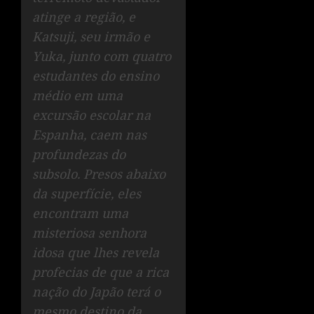
atinge a região, e
Katsuji, seu irmão e
Yuka, junto com quatro
estudantes do ensino
médio em uma
excursão escolar na
Espanha, caem nas
profundezas do
subsolo. Presos abaixo
da superfície, eles
encontram uma
misteriosa senhora
idosa que lhes revela
profecias de que a rica
nação do Japão terá o
mesmo destino da