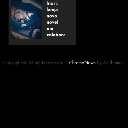
Savanaclaw~”
Inori.
anunciado
lança
pela
nova
Universo
novel
dos
em
Livros
colaboração
com
editora
06/08/2026
0
alemã
Copyright © All rights reserved.
|
ChromeNews
by AF themes.
06/08/2026
0