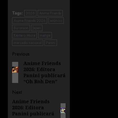
Tags:
2026
Anime Friends
Anime Friends 2026
anúncio
Buronson
Japan
Kentaro Miura
manga
mercado nacional
Panini
Previous
Anime Friends
2026: Editora
Panini publicará
“Oh Roh Den”
Next
Anime Friends
2026: Editora
Panini publicará