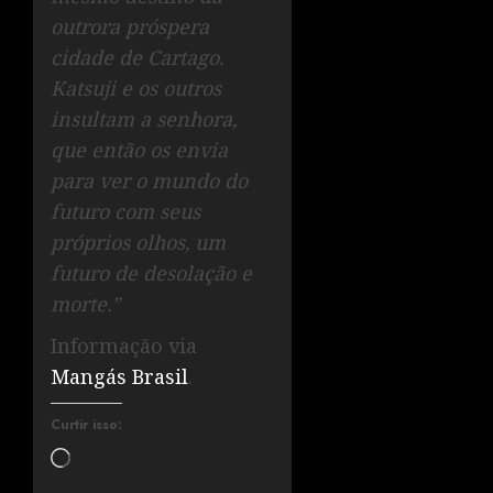
outrora próspera
cidade de Cartago.
Katsuji e os outros
insultam a senhora,
que então os envia
para ver o mundo do
futuro com seus
próprios olhos, um
futuro de desolação e
morte.”
Informação via
Mangás Brasil
.
Curtir isso: