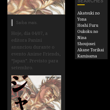
SEARCHES
Akatsuki no
Yona
Saiba mais.
Hoshi Furu
Oukoku no
Hoje, dia 04/07, a
Nina
editora Panini
Shoujosei
anunciou durante o
Akane Torikai
evento Anime Friends,
Kamisama
“Japan”. Previsto para
setembro.