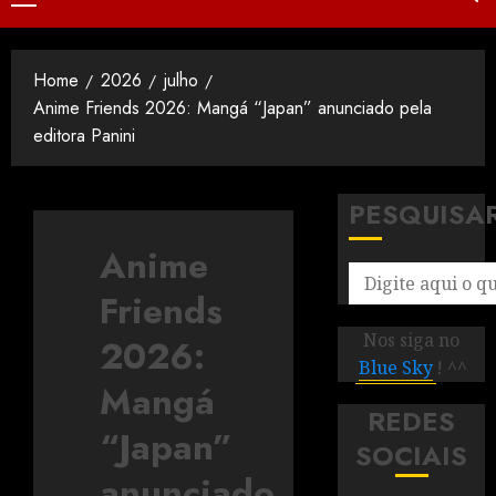
Home
2026
julho
Anime Friends 2026: Mangá “Japan” anunciado pela
editora Panini
PESQUISA
Anime
Friends
Nos siga no
2026:
Blue Sky
! ^^
Mangá
REDES
“Japan”
SOCIAIS
anunciado