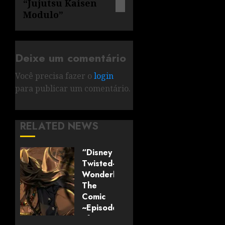
“Jujutsu Kaisen
Modulo”
Deixe um comentário
Você precisa fazer o
login
para publicar um comentário.
RELATED NEWS
“Disney
Twisted-
Wonderland:
The
Comic
~Episode
of