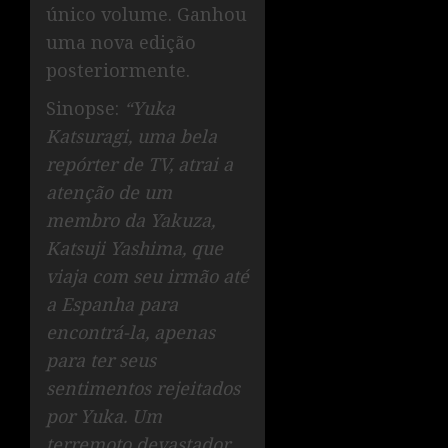
único volume. Ganhou
uma nova edição
posteriormente.
Sinopse:
“Yuka
Katsuragi, uma bela
repórter de TV, atrai a
atenção de um
membro da Yakuza,
Katsuji Yashima, que
viaja com seu irmão até
a Espanha para
encontrá-la, apenas
para ter seus
sentimentos rejeitados
por Yuka. Um
terremoto devastador