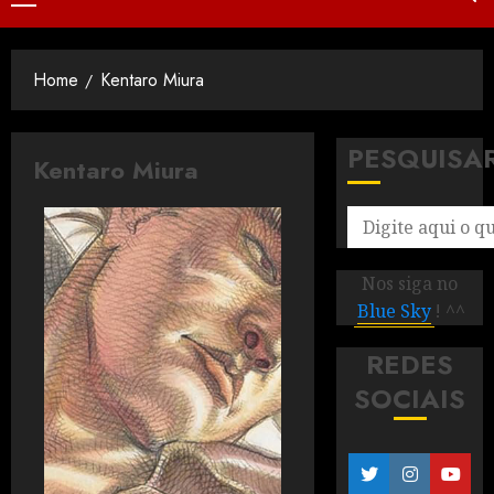
Home
Kentaro Miura
PESQUISA
Kentaro Miura
Nos siga no
Blue Sky
! ^^
REDES
SOCIAIS