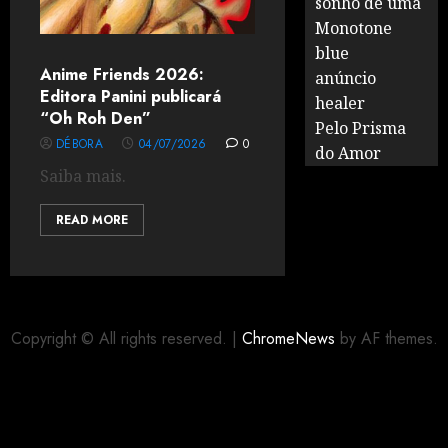
sonho de uma
Monotone
blue
Anime Friends 2026:
anúncio
Editora Panini publicará
healer
“Oh Roh Den”
Pelo Prisma
DÉBORA
04/07/2026
0
do Amor
Saiba mais.
READ MORE
Copyright © All rights reserved.
|
ChromeNews
by AF themes.