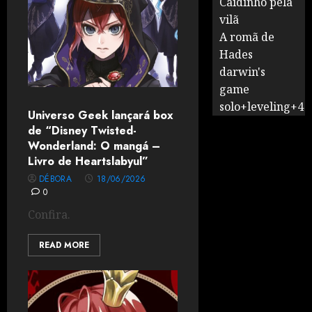
Caidinho pela
vilã
A romã de
Hades
darwin's
game
solo+leveling+4
Universo Geek lançará box
de “Disney Twisted-
Wonderland: O mangá –
Livro de Heartslabyul”
DÉBORA
18/06/2026
0
Confira.
READ MORE