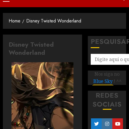
Home
Disney Twisted Wonderland
PESQUISA
Disney Twisted
Wonderland
Nos siga no
Blue Sky
! ^^
REDES
SOCIAIS