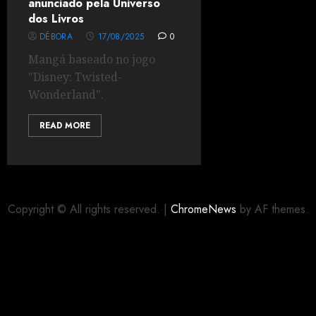
anunciado pela Universo
dos Livros
DÉBORA
17/08/2025
0
Mangá baseado no jogo
"Disney: Twisted-
Wonderland".
READ MORE
Copyright © All rights reserved.
|
ChromeNews
by AF themes.