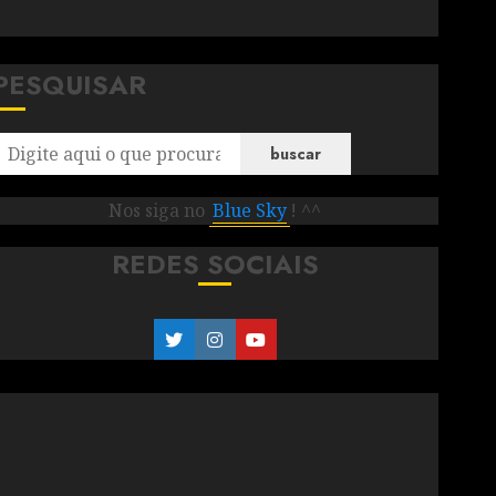
PESQUISAR
buscar
Nos siga no
Blue Sky
! ^^
REDES SOCIAIS