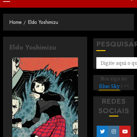
Home
Eldo Yoshimizu
PESQUISA
Eldo Yoshimizu
Nos siga no
Blue Sky
! ^^
REDES
SOCIAIS