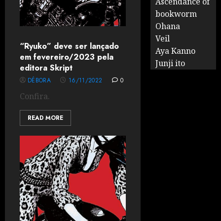
Ascendance of
bookworm
Ohana
Veil
“Ryuko” deve ser lançado
Aya Kanno
em fevereiro/2023 pela
Junji ito
editora Skript
DÉBORA
16/11/2022
0
Confira.
READ MORE