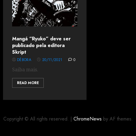
Mangá “Ryuko” deve ser
publicado pela editora
Skript
DÉBORA
20/11/2021
0
Saiba mais.
READ MORE
Copyright © All rights reserved.
|
ChromeNews
by AF themes.