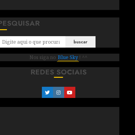
PESQUISAR
buscar
Nos siga no
Blue Sky
! ^^
REDES SOCIAIS