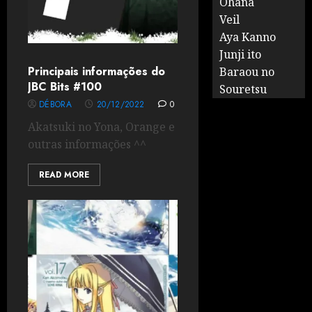
Ohana
Veil
Aya Kanno
Junji ito
Principais informações do
Baraou no
JBC Bits #100
Souretsu
DÉBORA
20/12/2022
0
Akatsuki no Yona, Orange e
outras informações ^^
READ MORE