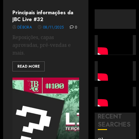
Principais informações da
JBC Live #32
DÉBORA
08/11/2025
0
Reposições, capas
aprovadas, pré-vendas e
mais.
READ MORE
RECENT
SEARCHES