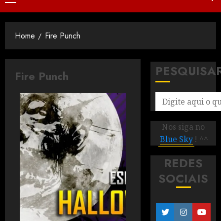
Home
Fire Punch
PESQUISA
Fire Punch
Nos siga no
Blue Sky
! ^^
REDES
SOCIAIS