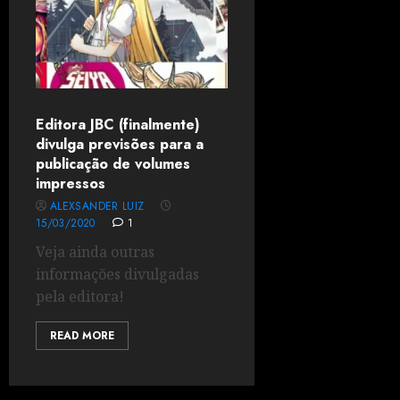
Editora JBC (finalmente)
divulga previsões para a
publicação de volumes
impressos
ALEXSANDER LUIZ
15/03/2020
1
Veja ainda outras
informações divulgadas
pela editora!
READ MORE