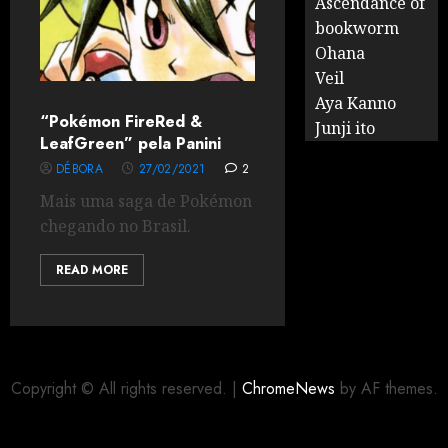
Ascendance of
bookworm
Ohana
Veil
Aya Kanno
“Pokémon FireRed &
Junji ito
LeafGreen” pela Panini
DÉBORA
27/02/2021
2
Mais uma saga de Pokémon
chegando no Brasil.
READ MORE
Copyright © All rights reserved.
|
ChromeNews
by AF themes.