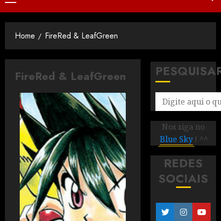
Home
FireRed & LeafGreen
PESQUISA
FireRed & LeafGreen
Nos siga no
Blue Sky
! ^^
REDES
SOCIAIS