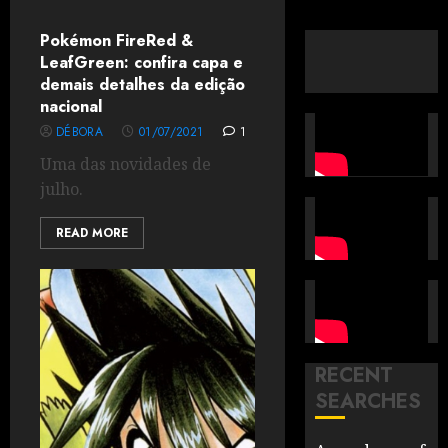
Pokémon FireRed &
LeafGreen: confira capa e
demais detalhes da edição
nacional
DÉBORA
01/07/2021
1
Uma das novidades de
julho.
READ MORE
RECENT
SEARCHES