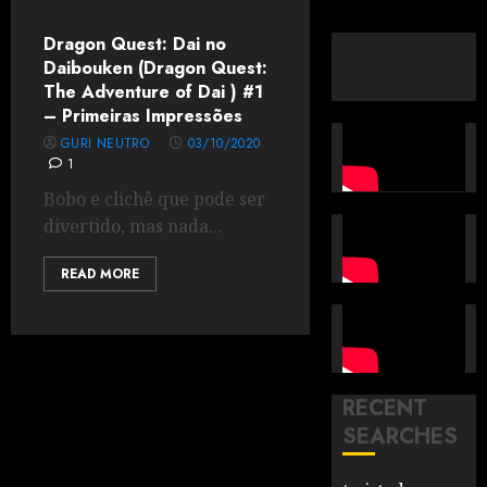
Dragon Quest: Dai no
Daibouken (Dragon Quest:
The Adventure of Dai ) #1
– Primeiras Impressões
GURI NEUTRO
03/10/2020
1
Bobo e clichê que pode ser
divertido, mas nada...
READ MORE
RECENT
SEARCHES