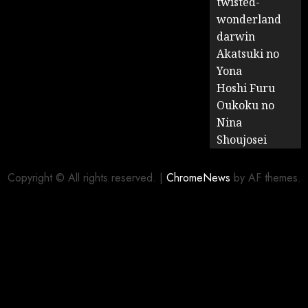
twisted-
wonderland
darwin
Akatsuki no
Yona
Hoshi Furu
Oukoku no
Nina
Shoujosei
Copyright © All rights reserved.
|
ChromeNews
by AF themes.