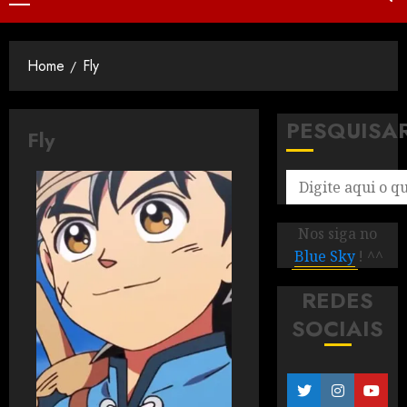
Home
Fly
PESQUISA
Fly
Nos siga no
Blue Sky
! ^^
REDES
SOCIAIS