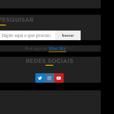
PESQUISAR
buscar
Nos siga no
Blue Sky
! ^^
REDES SOCIAIS