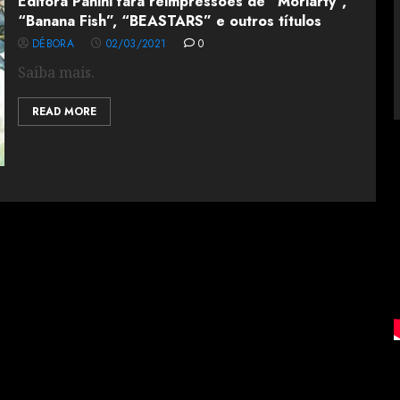
Editora Panini fará reimpressões de “Moriarty”,
“Banana Fish”, “BEASTARS” e outros títulos
DÉBORA
02/03/2021
0
Saiba mais.
READ MORE