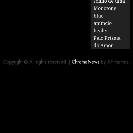
sonho de uma
Monotone
blue
anúncio
healer
Pelo Prisma
do Amor
Copyright © All rights reserved.
|
ChromeNews
by AF themes.