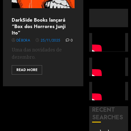
DarkSide Books lançará
“Box dos Horrores Junji
Ito”
DÉBORA
25/11/2025
0
Uma das novidades de
dezembro.
READ MORE
RECENT
SEARCHES