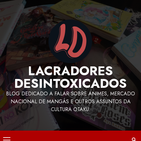
LACRADORES
DESINTOXICADOS
BLOG DEDICADO A FALAR SOBRE ANIMES, MERCADO
NACIONAL DE MANGÁS E OUTROS ASSUNTOS DA
CULTURA OTAKU.